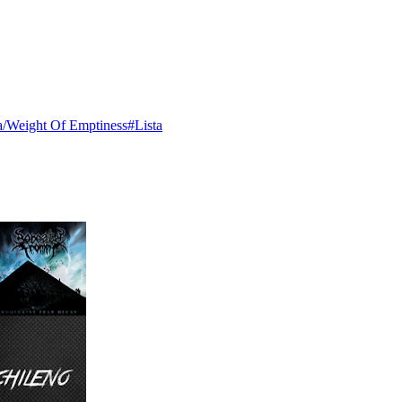
a
/Weight Of Emptiness
#Lista