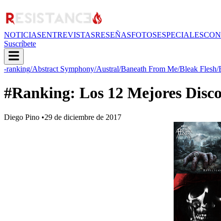
NOTICIAS
ENTREVISTAS
RESEÑAS
FOTOS
ESPECIALES
CON
Suscríbete
-ranking
/Abstract Symphony
/Austral
/Baneath From Me
/Bleak Flesh
/
#Ranking: Los 12 Mejores Disco
Diego Pino
•
29 de diciembre de 2017