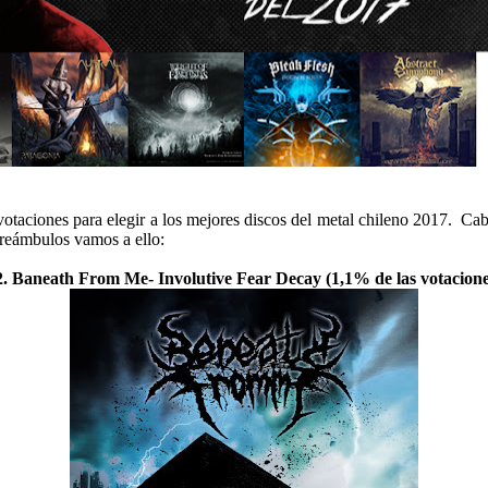
votaciones para elegir a los mejores discos del metal chileno 2017. Cab
 preámbulos vamos a ello:
2.
Baneath From Me- Involutive Fear Decay
(1,1% de las votacione