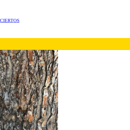
CIERTOS
Enigma me sirvió para procesar mi vida a través del bajo"
contra Sid Wilson
knot por problemas con otros integrantes
A SU PRIMER ÁLBUM EN VIVO, QUE INMORTALIZA UNA 