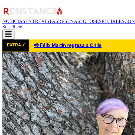
NOTICIAS
ENTREVISTAS
RESEÑAS
FOTOS
ESPECIALES
CON
Suscríbete
📢
Kira Roessler, ex bajista de Black Flag: "
EXTRA ⚡
📢
Félix Martin regresa a Chile
📢
Sigue el drama: Kelly Osbourne arremete 
📢
Sid Wilson habría sido despedido de Slip
📢
DOLEZALL: DE NOMINADOS AL PULSAR 