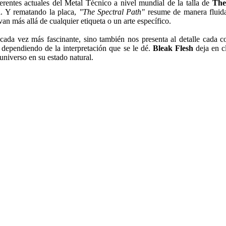
eferentes actuales del Metal Técnico a nivel mundial de la talla de
The
ia. Y rematando la placa,
"The Spectral Path"
resume de manera fluida
an más allá de cualquier etiqueta o un arte específico.
ada vez más fascinante, sino también nos presenta al detalle cada c
ependiendo de la interpretación que se le dé.
Bleak Flesh
deja en cl
universo en su estado natural.