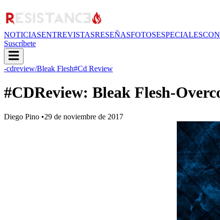
NOTICIAS
ENTREVISTAS
RESEÑAS
FOTOS
ESPECIALES
CON
Suscríbete
-cdreview
/Bleak Flesh
#Cd Review
#CDReview: Bleak Flesh-Overco
Diego Pino
•
29 de noviembre de 2017