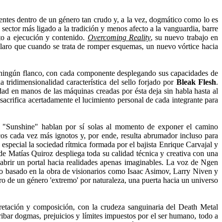
tentes dentro de un género tan crudo y, a la vez, dogmático como lo es
sector más ligado a la tradición y menos afecto a la vanguardia, barre
nto a ejecución y contenido.
Overcoming Reality
, su nuevo trabajo en
claro que cuando se trata de romper esquemas, un nuevo vórtice hacia
 en ningún flanco, con cada componente desplegando sus capacidades de
 tridimensionalidad característica del sello forjado por
Bleak Flesh
.
idad en manos de las máquinas creadas por ésta deja sin habla hasta al
sacrifica acertadamente el lucimiento personal de cada integrante para
en "Sunshine" hablan por sí solas al momento de exponer el camino
cos cada vez más ignotos y, por ende, resulta abrumador incluso para
 especial la sociedad rítmica formada por el bajista Enrique Carvajal y
 de Matías Quiroz despliega toda su calidad técnica y creativa con una
n abrir un portal hacia realidades apenas imaginables. La voz de Ngen
pto basado en la obra de visionarios como Isaac Asimov, Larry Niven y
ro de un género 'extremo' por naturaleza, una puerta hacia un universo
rpretación y composición, con la crudeza sanguinaria del Death Metal
ibar dogmas, prejuicios y límites impuestos por el ser humano, todo a