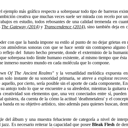
el ejemplo más gráfico respecto a sobrepasar todo tipo de barreras exis
ambición creativa que muchas veces suele ser mirada con recelo por un 
trabajos en estudio, todos rebosantes de una calidad tremenda en cua
s
The Gateway (2014)
y
Transcendence (2014)
, sino también deja en 
te poder con que la banda impone su estilo al punto de no dejar grietas
on atmósferas sonoras con que se hace sentir sin contrapeso alguno la
ico reflejo del futuro hecho presente, donde el exterminio de la human
 que sobrepasa todo límite humano existente, al mismo tiempo que ésta 
ntiene inmerso nuestro mundo en cada molécula que lo compone.
wn Of The Ancient Realms"
y la versatilidad melódica expuesta 
 solo instante de su sonoridad primaria, se atreve a explorar recove
aquello, por cierto, sería posible sin el aporte de cada componente, En
su antojo todo lo que se encuentre a su alrededor, mientras la guitarra
 la creatividad son elementos que, una vez conectados entre sí, puede
al quisiera, da cuenta de la cómo la actitud 'deathmetalera' y el conce
 banda en su objetivo artístico, sino además para quienes buscan, dent
ngle del álbum y una muestra fehaciente de categoría a nivel de inte
l jazz. Es necesario reiterar la capacidad que posee
Bleak Flesh
de derr