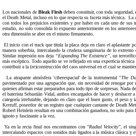
Los nacionales de
Bleak Flesh
deben constituir, con toda seguridad, 
el Death Metal, incluso en lo que respecta su faceta más técnica. La 
con todos los prejuicios existentes y por haber en cada uno de sus 
estudio, no solo consolida lo expuesto anteriormente en los anteriore
otra dimensión se abre en el mismo firmamento.
El inicio con el track que titula la placa deja en claro el aplastan
manera soberbia, intercalando la crudeza sanguinaria de lo extremo c
Similar impresión nos deja
“Expanding The Existence”
, un terroríf
más escéptico. Todo aquello se ve reflejado en una experticia técnica
contribuir a la (re)construcción del caos universal en el cual se ma
La atrapante atmósfera 'ciberespacial' de la instrumental "
The Da
pavimentado por una agrupación que, sin necesidad de renegar por un
quienes afirman estar preparados para todo tipo de sorpresas. Nada de 
el baterista Sebastián Vidal, ambos encargados de hacer y deshacer a 
categoría irrefutable, dejando en claro que el buen gusto, el peso y
Kerruff, poseedor de un registro que cualquier cantante de Death Met
Robert Heinlein resultan en una combinación ganadora, no solo para la
ignoto y fascinante a la vez.
Ya en la recta final nos encontramos con
"Radial Velocity"
, el si
intercalando espacios con sonidos más ligados a la música clásica y e