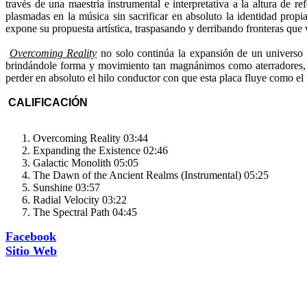
través de una maestría instrumental e interpretativa a la altura de r
plasmadas en la música sin sacrificar en absoluto la identidad prop
expone su propuesta artística, traspasando y derribando fronteras que v
Overcoming Reality
no solo continúa la expansión de un universo c
brindándole forma y movimiento tan magnánimos como aterradores, d
perder en absoluto el hilo conductor con que esta placa fluye como el 
CALIFICACIÓN
Overcoming Reality 03:44
Expanding the Existence 02:46
Galactic Monolith 05:05
The Dawn of the Ancient Realms (Instrumental) 05:25
Sunshine 03:57
Radial Velocity 03:22
The Spectral Path 04:45
Facebook
Sitio Web