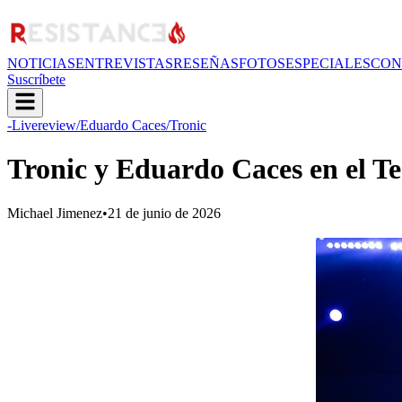
NOTICIAS
ENTREVISTAS
RESEÑAS
FOTOS
ESPECIALES
CON
Suscríbete
-Livereview
/Eduardo Caces
/Tronic
Tronic y Eduardo Caces en el 
Michael Jimenez
•
21 de junio de 2026