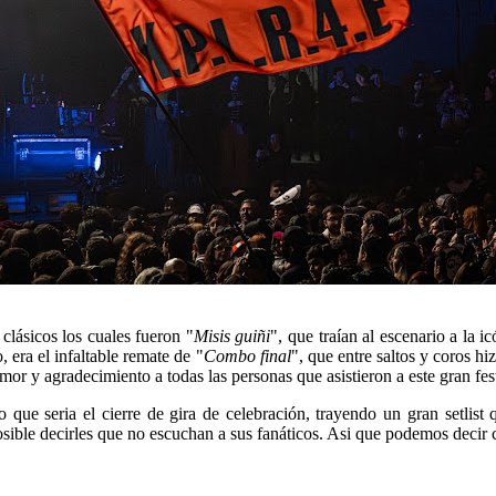
clásicos los cuales fueron "
Misis guiñi
", que traían al escenario a la i
o, era el infaltable remate de "
Combo final
", que entre saltos y coros h
or y agradecimiento a todas las personas que asistieron a este gran fes
 que seria el cierre de gira de celebración, trayendo un gran setlist
posible decirles que no escuchan a sus fanáticos. Asi que podemos deci