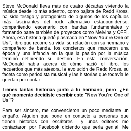
Steve McDonald lleva más de cuatro décadas viviendo la
música desde lo más adentro, como bajista de
Redd Kross
,
ha sido testigo y protagonista de algunos de los capítulos
más fascinantes del rock alternativo estadounidense,
compartiendo escenario con bandas fundamentales y
formando parte también de proyectos como
Melvins
y OFF!.
Ahora, esa historia quedó plasmada en
"
Now You're One of
Us"
,
libro que recorre su vida, su relación con su hermano y
compañero de banda, los conciertos que marcaron una
época y una infancia en la que la pasión por la música
terminó definiendo su destino. En esta conversación,
McDonald habla acerca de cómo nació el libro, los
recuerdos que más atesora, la evolución de Redd Kross, su
faceta como periodista musical y las historias que todavía le
quedan por contar.
T
ienes tantas historias junto a tu hermano, pero. ¿En 
qué momento decidiste escribir este "
Now You're One of
Us"
? 
Para ser sincero, me convencieron un poco mediante un 
engaño. Alguien que pone en contacto a personas que 
tienen historias con escritores— y unos editores me 
contactaron por Facebook diciendo que sería genial. Me 