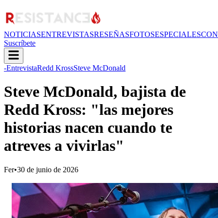
NOTICIAS
ENTREVISTAS
RESEÑAS
FOTOS
ESPECIALES
CON
Suscríbete
-Entrevista
Redd Kross
Steve McDonald
Steve McDonald, bajista de
Redd Kross: "las mejores
historias nacen cuando te
atreves a vivirlas"
Fer
•
30 de junio de 2026