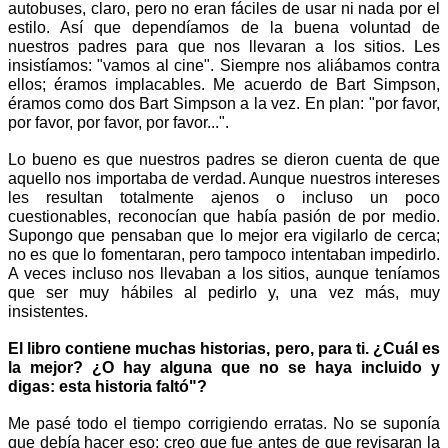
autobuses, claro, pero no eran fáciles de usar ni nada por el 
estilo. Así que dependíamos de la buena voluntad de 
nuestros padres para que nos llevaran a los sitios. Les 
insistíamos: "vamos al cine". Siempre nos aliábamos contra 
ellos; éramos implacables. Me acuerdo de Bart Simpson, 
é
ramos como dos Bart Simpson a la vez. En plan: "por favor, 
por favor, por favor, por favor...".
Lo bueno es que nuestros padres se dieron cuenta de que 
aquello nos importaba de verdad. Aunque nuestros intereses 
les resultan totalmente ajenos o incluso un poco 
cuestionables, reconocían que había pasión de por medio. 
Supongo que pensaban que lo mejor era vigilarlo de cerca; 
no es que lo fomentaran, pero tampoco intentaban impedirlo. 
A veces incluso nos llevaban a los sitios, aunque teníamos 
que ser muy hábiles al pedirlo y, una vez más, muy 
insistentes.
El libro contiene muchas historias, pero, para ti. ¿Cuál es 
la mejor? ¿O hay alguna que no se haya incluido y 
digas: esta historia faltó"? 
Me pasé todo el tiempo corrigiendo erratas. No se suponía 
que debía hacer eso; creo que fue antes de que revisaran la 