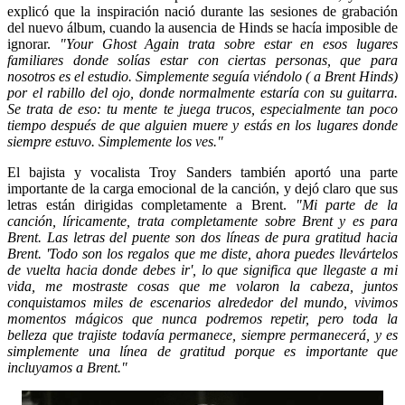
explicó que la inspiración nació durante las sesiones de grabación
del nuevo álbum, cuando la ausencia de Hinds se hacía imposible de
ignorar.
"Your Ghost Again trata sobre estar en esos lugares
familiares donde solías estar con ciertas personas, que para
nosotros es el estudio. Simplemente seguía viéndolo ( a Brent Hinds)
por el rabillo del ojo, donde normalmente estaría con su guitarra.
Se trata de eso: tu mente te juega trucos, especialmente tan poco
tiempo después de que alguien muere y estás en los lugares donde
siempre estuvo. Simplemente los ves."
El bajista y vocalista Troy Sanders también aportó una parte
importante de la carga emocional de la canción, y dejó claro que sus
letras están dirigidas completamente a Brent.
"Mi parte de la
canción, líricamente, trata completamente sobre Brent y es para
Brent. Las letras del puente son dos líneas de pura gratitud hacia
Brent. 'Todo son los regalos que me diste, ahora puedes llevártelos
de vuelta hacia donde debes ir', lo que significa que llegaste a mi
vida, me mostraste cosas que me volaron la cabeza, juntos
conquistamos miles de escenarios alrededor del mundo, vivimos
momentos mágicos que nunca podremos repetir, pero toda la
belleza que trajiste todavía permanece, siempre permanecerá, y es
simplemente una línea de gratitud porque es importante que
incluyamos a Brent."