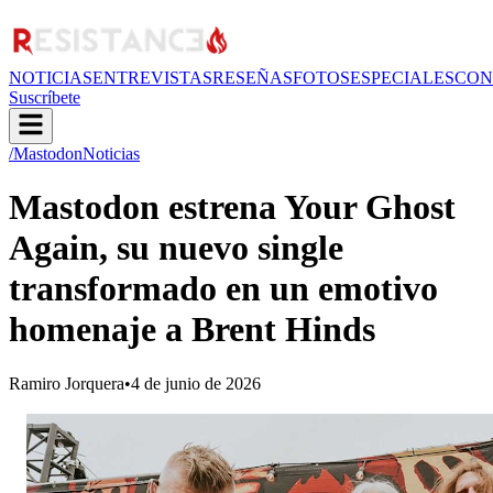
NOTICIAS
ENTREVISTAS
RESEÑAS
FOTOS
ESPECIALES
CON
Suscríbete
/Mastodon
Noticias
Mastodon estrena Your Ghost
Again, su nuevo single
transformado en un emotivo
homenaje a Brent Hinds
Ramiro Jorquera
•
4 de junio de 2026