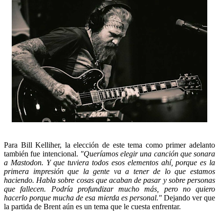
Para Bill Kelliher, la elección de este tema como primer adelanto
también fue intencional.
"Queríamos elegir una canción que sonara
a Mastodon. Y que tuviera todos esos elementos ahí, porque es la
primera impresión que la gente va a tener de lo que estamos
haciendo. Habla sobre cosas que acaban de pasar y sobre personas
que fallecen. Podría profundizar mucho más, pero no quiero
hacerlo porque mucha de esa mierda es personal."
Dejando ver que
la partida de Brent aún es un tema que le cuesta enfrentar.