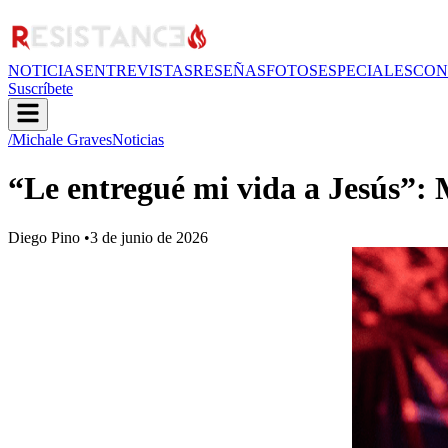
NOTICIAS
ENTREVISTAS
RESEÑAS
FOTOS
ESPECIALES
CON
Suscríbete
/Michale Graves
Noticias
“Le entregué mi vida a Jesús”: 
Diego Pino
•
3 de junio de 2026