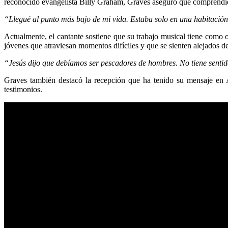
reconocido evangelista Billy Graham, Graves aseguró que comprendió el
“Llegué al punto más bajo de mi vida. Estaba solo en una habitación 
Actualmente, el cantante sostiene que su trabajo musical tiene como
jóvenes que atraviesan momentos difíciles y que se sienten alejados de 
“Jesús dijo que debíamos ser pescadores de hombres. No tiene sentid
Graves también destacó la recepción que ha tenido su mensaje en 
testimonios.