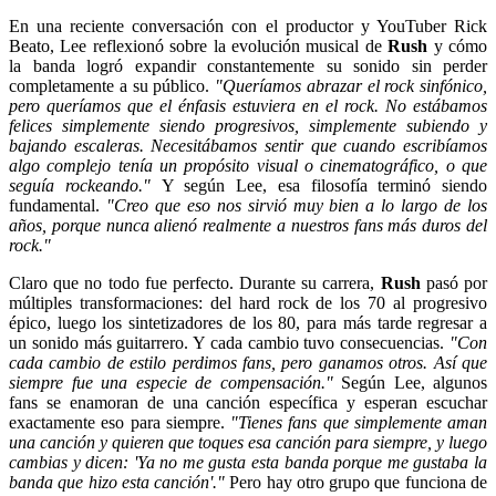
En una reciente conversación con el productor y YouTuber Rick
Beato, Lee reflexionó sobre la evolución musical de
Rush
y cómo
la banda logró expandir constantemente su sonido sin perder
completamente a su público.
"Queríamos abrazar el rock sinfónico,
pero queríamos que el énfasis estuviera en el rock. No estábamos
felices simplemente siendo progresivos, simplemente subiendo y
bajando escaleras. Necesitábamos sentir que cuando escribíamos
algo complejo tenía un propósito visual o cinematográfico, o que
seguía rockeando."
Y según Lee, esa filosofía terminó siendo
fundamental.
"Creo que eso nos sirvió muy bien a lo largo de los
años, porque nunca alienó realmente a nuestros fans más duros del
rock."
Claro que no todo fue perfecto. Durante su carrera,
Rush
pasó por
múltiples transformaciones: del hard rock de los 70 al progresivo
épico, luego los sintetizadores de los 80, para más tarde regresar a
un sonido más guitarrero. Y cada cambio tuvo consecuencias.
"Con
cada cambio de estilo perdimos fans, pero ganamos otros. Así que
siempre fue una especie de compensación."
Según Lee, algunos
fans se enamoran de una canción específica y esperan escuchar
exactamente eso para siempre.
"Tienes fans que simplemente aman
una canción y quieren que toques esa canción para siempre, y luego
cambias y dicen: 'Ya no me gusta esta banda porque me gustaba la
banda que hizo esta canción'."
Pero hay otro grupo que funciona de