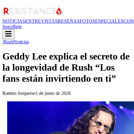
NOTICIAS
ENTREVISTAS
RESEÑAS
FOTOS
ESPECIALES
CON
Suscríbete
/Rush
Noticias
Geddy Lee explica el secreto de
la longevidad de Rush “Los
fans están invirtiendo en ti”
Ramiro Jorquera
•
1 de junio de 2026