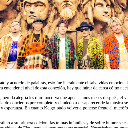
o y acuerdo de palabras, esto fue literalmente el salvavidas emocional
ara entender el nivel de esta conexión, hay que mirar de cerca cómo naci
, pero la alegría les duró poco ya que apenas unos meses después, el voc
a de conciertos por completo y el miedo a desaparecer de la música se v
a y esperanza. En cuanto Keigo pudo volver a ponerse frente al micróf
stinto a su primera edición, las tramas infantiles y de sobre humor se 
os chicos de Flow para asignar una tarea especial. Necesitaban un open