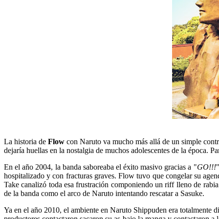
La historia de
Flow
con Naruto va mucho más allá de un simple contrat
dejaría huellas en la nostalgia de muchos adolescentes de la época. P
En el año 2004, la banda saboreaba el éxito masivo gracias a "
GO!!!
"
hospitalizado y con fracturas graves. Flow tuvo que congelar su agend
Take canalizó toda esa frustración componiendo un riff lleno de rabi
de la banda como el arco de Naruto intentando rescatar a Sasuke.
Ya en el año 2010, el ambiente en Naruto Shippuden era totalmente di
productores contactaron sacaron su as bajo la manga y contactaron a l