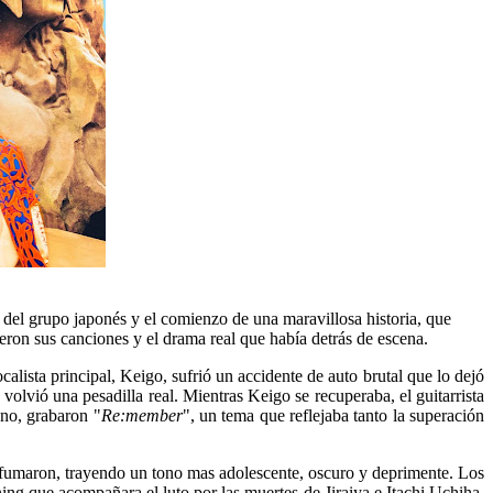
 del grupo japonés y el comienzo de una maravillosa historia, que
eron sus canciones y el drama real que había detrás de escena.
alista principal, Keigo, sufrió un accidente de auto brutal que lo dejó
olvió una pesadilla real. Mientras Keigo se recuperaba, el guitarrista
ono, grabaron "
Re:member
", un tema que reflejaba tanto la superación
esfumaron, trayendo un tono mas adolescente, oscuro y deprimente. Los
ing que acompañara el luto por las muertes de Jiraiya e Itachi Uchiha.