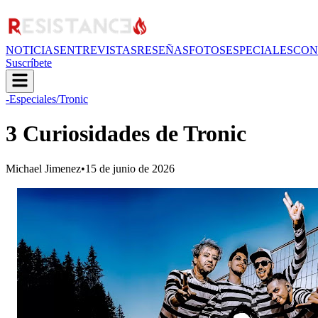
NOTICIAS
ENTREVISTAS
RESEÑAS
FOTOS
ESPECIALES
CON
Suscríbete
-Especiales
/Tronic
3 Curiosidades de Tronic
Michael Jimenez
•
15 de junio de 2026