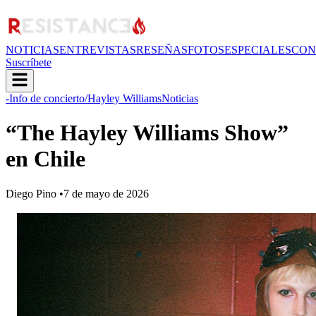
NOTICIAS
ENTREVISTAS
RESEÑAS
FOTOS
ESPECIALES
CON
Suscríbete
-Info de concierto
/Hayley Williams
Noticias
“The Hayley Williams Show”
en Chile
Diego Pino
•
7 de mayo de 2026