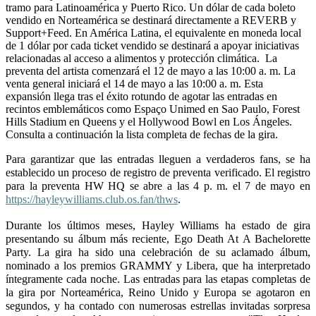
tramo para Latinoamérica y Puerto Rico. Un dólar de cada boleto 
vendido en Norteamérica se destinará directamente a REVERB y 
Support+Feed. En América Latina, el equivalente en moneda local 
de 1 dólar por cada ticket vendido se destinará a apoyar iniciativas 
relacionadas al acceso a alimentos y protección climática.  La 
preventa del artista comenzará el 12 de mayo a las 10:00 a. m. La 
venta general iniciará el 14 de mayo a las 10:00 a. m. Esta 
expansión llega tras el éxito rotundo de agotar las entradas en 
recintos emblemáticos como Espaço Unimed en Sao Paulo, Forest 
Hills Stadium en Queens y el Hollywood Bowl en Los Ángeles. 
Consulta a continuación la lista completa de fechas de la gira.
Para garantizar que las entradas lleguen a verdaderos fans, se ha 
establecido un proceso de registro de preventa verificado. El registro 
para la preventa HW HQ se abre a las 4 p. m. el 7 de mayo en 
https://hayleywilliams.club.
os.fan/thws
. 
Durante los últimos meses, Hayley Williams ha estado de gira 
presentando su álbum más reciente, Ego Death At A Bachelorette 
Party. La gira ha sido una celebración de su aclamado álbum, 
nominado a los premios GRAMMY y Libera, que ha interpretado 
íntegramente cada noche. Las entradas para las etapas completas de 
la gira por Norteamérica, Reino Unido y Europa se agotaron en 
segundos, y ha contado con numerosas estrellas invitadas sorpresa 