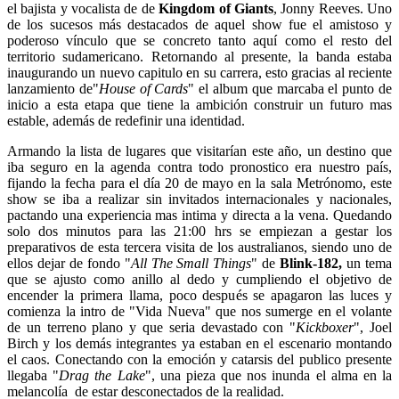
el bajista y vocalista de de
Kingdom of Giants
, Jonny Reeves. Uno
de los sucesos más destacados de aquel show fue el amistoso y
poderoso vínculo que se concreto tanto aquí como el resto del
territorio sudamericano. Retornando al presente, la banda estaba
inaugurando un nuevo capitulo en su carrera, esto gracias al reciente
lanzamiento de"
House of Cards
" el album que marcaba el punto de
inicio a esta etapa que tiene la ambición construir un futuro mas
estable, además de redefinir una identidad.
Armando la lista de lugares que visitarían este año, un destino que
iba seguro en la agenda contra todo pronostico era nuestro país,
fijando la fecha para el día 20 de mayo en la sala Metrónomo, este
show se iba a realizar sin invitados internacionales y nacionales,
pactando una experiencia mas intima y directa a la vena. Quedando
solo dos minutos para las 21:00 hrs se empiezan a gestar los
preparativos de esta tercera visita de los australianos, siendo uno de
ellos dejar de fondo "
All The Small Things
" de
Blink-182,
un tema
que se ajusto como anillo al dedo y cumpliendo el objetivo de
encender la primera llama, poco después se apagaron las luces y
comienza la intro de "Vida Nueva" que nos sumerge en el volante
de un terreno plano y que seria devastado con "
Kickboxer
", Joel
Birch y los demás integrantes ya estaban en el escenario montando
el caos. Conectando con la emoción y catarsis del publico presente
llegaba "
Drag the Lake
", una pieza que nos inunda el alma en la
melancolía de estar desconectados de la realidad.