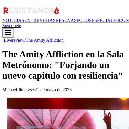
NOTICIAS
ENTREVISTAS
RESEÑAS
FOTOS
ESPECIALES
CON
Suscríbete
-Livereview
/The Amity Affliction
The Amity Affliction en la Sala
Metrónomo: "Forjando un
nuevo capítulo con resiliencia"
Michael Jimenez
•
21 de mayo de 2026