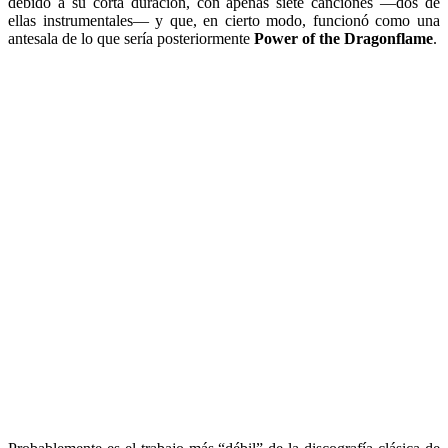
debido a su corta duración, con apenas siete canciones —dos de
ellas instrumentales— y que, en cierto modo, funcionó como una
antesala de lo que sería posteriormente
Power of the Dragonflame
.