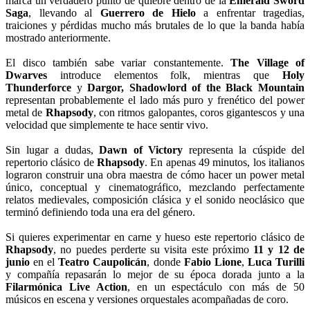
marca un verdadero punto de quiebre dentro de la
Emerald Sword
Saga
, llevando al
Guerrero de Hielo
a enfrentar tragedias,
traiciones y pérdidas mucho más brutales de lo que la banda había
mostrado anteriormente.
El disco también sabe variar constantemente.
The Village of
Dwarves
introduce elementos folk, mientras que
Holy
Thunderforce
y
Dargor, Shadowlord of the Black Mountain
representan probablemente el lado más puro y frenético del power
metal de
Rhapsody
, con ritmos galopantes, coros gigantescos y una
velocidad que simplemente te hace sentir vivo.
Sin lugar a dudas,
Dawn of Victory
representa la cúspide del
repertorio clásico de
Rhapsody
. En apenas 49 minutos, los italianos
lograron construir una obra maestra de cómo hacer un power metal
único, conceptual y cinematográfico, mezclando perfectamente
relatos medievales, composición clásica y el sonido neoclásico que
terminó definiendo toda una era del género.
Si quieres experimentar en carne y hueso este repertorio clásico de
Rhapsody
, no puedes perderte su visita este próximo
11 y 12 de
junio
en el
Teatro Caupolicán
, donde
Fabio Lione
,
Luca Turilli
y compañía repasarán lo mejor de su época dorada junto a la
Filarmónica Live Action
, en un espectáculo con más de 50
músicos en escena y versiones orquestales acompañadas de coro.