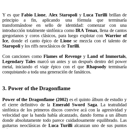
Y es que
Fabio Lione
,
Alex Staropoli
y
Luca Turilli
brillan de
principio a fin, aplicando una fórmula que terminaría
transformándose en sello de identidad: comenzar con una
introducción totalmente sinfónica como
IRA Tenax
, llena de cantos
gregorianos y coros clásicos, para luego explotar con
Warrior of
Ice
, donde el canto épico de
Lione
se mezcla con el talento de
Staropoli
y los riffs neoclásicos de
Turilli
.
Con canciones como
Flames of Revenge
y
Land of Immortals
,
Legendary Tales
marcó un antes y un después dentro del power
metal, iniciando el viaje épico con el que
Rhapsody
terminaría
conquistando a toda una generación de fanáticos.
3. Power of the Dragonflame
Power of the Dragonflame (2002)
es el quinto álbum de estudio y
el cierre definitivo de la
Emerald Sword Saga
. La teatralidad
sinfónica de los primeros discos convive acá con la agresividad y
velocidad que la banda había alcanzado, dando forma a un álbum
donde absolutamente todo parece cuidadosamente equilibrado. Las
guitarras neoclásicas de
Luca Turilli
alcanzan uno de sus puntos