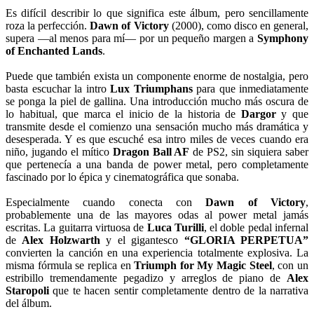
Es difícil describir lo que significa este álbum, pero sencillamente
roza la perfección.
Dawn of Victory
(2000), como disco en general,
supera —al menos para mí— por un pequeño margen a
Symphony
of Enchanted Lands
.
Puede que también exista un componente enorme de nostalgia, pero
basta escuchar la intro
Lux Triumphans
para que inmediatamente
se ponga la piel de gallina. Una introducción mucho más oscura de
lo habitual, que marca el inicio de la historia de
Dargor
y que
transmite desde el comienzo una sensación mucho más dramática y
desesperada. Y es que escuché esa intro miles de veces cuando era
niño, jugando el mítico
Dragon Ball AF
de PS2, sin siquiera saber
que pertenecía a una banda de power metal, pero completamente
fascinado por lo épica y cinematográfica que sonaba.
Especialmente cuando conecta con
Dawn of Victory
,
probablemente una de las mayores odas al power metal jamás
escritas. La guitarra virtuosa de
Luca Turilli
, el doble pedal infernal
de
Alex Holzwarth
y el gigantesco
“GLORIA PERPETUA”
convierten la canción en una experiencia totalmente explosiva. La
misma fórmula se replica en
Triumph for My Magic Steel
, con un
estribillo tremendamente pegadizo y arreglos de piano de
Alex
Staropoli
que te hacen sentir completamente dentro de la narrativa
del álbum.