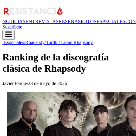
NOTICIAS
ENTREVISTAS
RESEÑAS
FOTOS
ESPECIALES
CON
Suscríbete
-Especiales
/Rhapsody
/Turilli / Lione Rhapsody
Ranking de la discografía
clásica de Rhapsody
Javier Pardo
•
28 de mayo de 2026