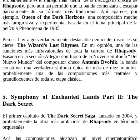
Probablemente es el trabajo más “débil” de la discografía clásica de
Rhapsody
, pero aun así permitió que la banda comenzara a escapar
parcialmente de su fórmula más tradicional. Ahí aparece, por
ejemplo,
Queen of the Dark Horizons
, una composición mucho
más progresiva y experimental basada en el tema principal de la
película Phenomena de 1985.
Pero si hay algo verdaderamente destacable dentro del disco, es su
cierre:
The Wizard’s Last Rhymes
. En mi opinión, una de las
canciones más infravaloradas de toda la carrera de
Rhapsody
.
Basada en la sección Allegro con fuoco de la Novena Sinfonía “Del
Nuevo Mundo” del compositor checo
Antonín Dvořák
, la banda
construye una verdadera sinfonía épica de más de diez minutos,
probablemente una de las composiciones más teatrales y
grandilocuentes de toda su etapa clásica.
5. Symphony of Enchanted Lands Part II: The
Dark Secret
El primer capítulo de
The Dark Secret Saga
, lanzado en 2004, y
probablemente la obra más ambiciosa de
Rhapsody
en términos
orquestales.
Acá las composiciones alcanzan un nivel cinematográfico