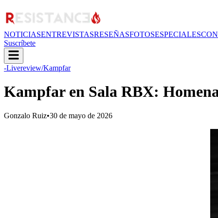
NOTICIAS
ENTREVISTAS
RESEÑAS
FOTOS
ESPECIALES
CON
Suscríbete
-Livereview
/Kampfar
Kampfar en Sala RBX: Homenaj
Gonzalo Ruiz
•
30 de mayo de 2026