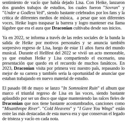
sentimiento de vacío que había dejado Lisa. Con Heike, lanzaron
dos grandes trabajos de estudios, los cuales fueron "
Sovran
" y
"
Under a Godless Veil
", siendo bastante celebrados por los fans y la
critica de diferentes medios de música, a pesar que son diferentes
voces, Heike logro traspasar la barrera y logro mantener esa llama
lúgubre que era el aura que
Draconian
cultivaba desde sus inicios.
Ya en 2022, se informa a través de las redes sociales de la banda la
salida de Heike por motivos personales y se anuncia también
sorpresivo regreso de Lisa, luego de estar 11 años fuera del mundo
musical. Durante el Hellfest del 2022 se vivió un acto memorable,
ya que estaban Heike y Lisa compartiendo el escenario, una
presentación que quedo en el recuerdo de muchos fanáticos. En
2023,
Draconian
visita por primera vez nuestro país, repasando lo
mejor de su carrera y también seria la oportunidad de anunciar que
estaban trabajando en nuevo material de estudio.
El pasado 08 de mayo se lanzo "
In Somnolent Ruin
" el album que
marco el triunfal regreso de Lisa en las voces, siendo bastante
aplaudido por ser un disco que sigue manteniendo las raíces fieles de
Draconian
que nos tiene bastante acostumbrados, canciones como
"
Misanthrope River
". "
Cold Heavens
" y "
I Gave You Wings
" están
entre las más destacadas de esta nueva era y que conservan el legado
de tristeza y vacío en cada nota.