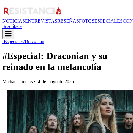
NOTICIAS
ENTREVISTAS
RESEÑAS
FOTOS
ESPECIALES
CON
Suscríbete
-Especiales
/Draconian
#Especial: Draconian y su
reinado en la melancolía
Michael Jimenez
•
14 de mayo de 2026