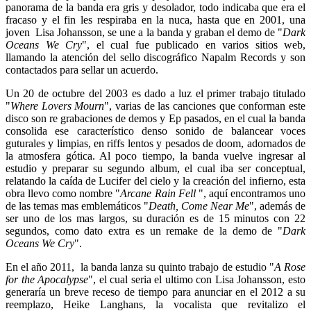
panorama de la banda era gris y desolador, todo indicaba que era el
fracaso y el fin les respiraba en la nuca, hasta que en 2001, una
joven Lisa Johansson, se une a la banda y graban el demo de "
Dark
Oceans We Cry
", el cual fue publicado en varios sitios web,
llamando la atención del sello discográfico Napalm Records y son
contactados para sellar un acuerdo.
Un 20 de octubre del 2003 es dado a luz el primer trabajo titulado
"
Where Lovers Mourn
", varias de las canciones que conforman este
disco son re grabaciones de demos y Ep pasados, en el cual la banda
consolida ese característico denso sonido de balancear voces
guturales y limpias, en riffs lentos y pesados de doom, adornados de
la atmosfera gótica. Al poco tiempo, la banda vuelve ingresar al
estudio y preparar su segundo album, el cual iba ser conceptual,
relatando la caída de Lucifer del cielo y la creación del infierno, esta
obra llevo como nombre "
Arcane Rain Fell
", aquí encontramos uno
de las temas mas emblemáticos "
Death, Come Near Me
", además de
ser uno de los mas largos, su duración es de 15 minutos con 22
segundos, como dato extra es un remake de la demo de "
Dark
Oceans We Cry
".
En el año 2011, la banda lanza su quinto trabajo de estudio "
A Rose
for the Apocalypse
", el cual seria el ultimo con Lisa Johansson, esto
generaría un breve receso de tiempo para anunciar en el 2012 a su
reemplazo, Heike Langhans, la vocalista que revitalizo el