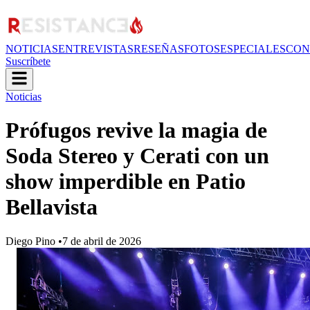
NOTICIAS
ENTREVISTAS
RESEÑAS
FOTOS
ESPECIALES
CON
Suscríbete
Noticias
Prófugos revive la magia de
Soda Stereo y Cerati con un
show imperdible en Patio
Bellavista
Diego Pino
•
7 de abril de 2026