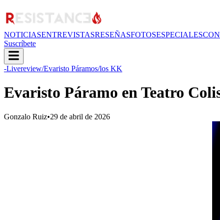
NOTICIAS
ENTREVISTAS
RESEÑAS
FOTOS
ESPECIALES
CON
Suscríbete
-Livereview
/Evaristo Páramos
/los KK
Evaristo Páramo en Teatro Coli
Gonzalo Ruiz
•
29 de abril de 2026