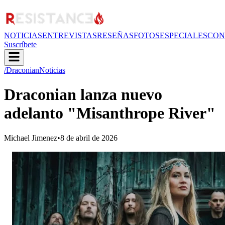
NOTICIAS
ENTREVISTAS
RESEÑAS
FOTOS
ESPECIALES
CON
Suscríbete
/Draconian
Noticias
Draconian lanza nuevo
adelanto "Misanthrope River"
Michael Jimenez
•
8 de abril de 2026