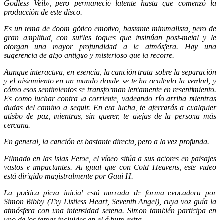
Godless Veil», pero permaneció latente hasta que comenzó la
producción de este disco.
Es un tema de doom gótico emotivo, bastante minimalista, pero de
gran amplitud, con sutiles toques que insinúan post-metal y le
otorgan una mayor profundidad a la atmósfera. Hay una
sugerencia de algo antiguo y misterioso que la recorre.
Aunque interactiva, en esencia, la canción trata sobre la separación
y el aislamiento en un mundo donde se te ha ocultado la verdad, y
cómo esos sentimientos se transforman lentamente en resentimiento.
Es como luchar contra la corriente, vadeando río arriba mientras
dudas del camino a seguir. En esa lucha, te aferrarás a cualquier
atisbo de paz, mientras, sin querer, te alejas de la persona más
cercana.
En general, la canción es bastante directa, pero a la vez profunda.
Filmado en las Islas Feroe, el vídeo sitúa a sus actores en paisajes
vastos e impactantes. Al igual que con Cold Heavens, este video
está dirigido magistralmente por Gaui H.
La poética pieza inicial está narrada de forma evocadora por
Simon Bibby (Thy Listless Heart, Seventh Angel), cuya voz guía la
atmósfera con una intensidad serena. Simon también participa en
uno de los temas incluidos en el álbum extra.