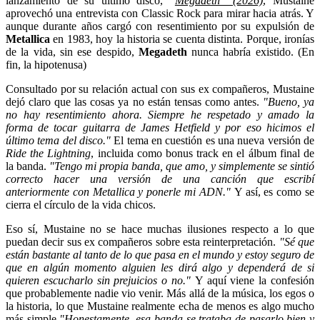
lanzamiento de su último disco, “
Megadeth” (2026)
, Mustaine
aprovechó una entrevista con Classic Rock para mirar hacia atrás. Y
aunque durante años cargó con resentimiento por su expulsión de
Metallica
en 1983, hoy la historia se cuenta distinta. Porque, ironías
de la vida, sin ese despido,
Megadeth
nunca habría existido. (En
fin, la hipotenusa)
Consultado por su relación actual con sus ex compañeros, Mustaine
dejó claro que las cosas ya no están tensas como antes.
"Bueno, ya
no hay resentimiento ahora. Siempre he respetado y amado la
forma de tocar guitarra de James Hetfield y por eso hicimos el
último tema del disco."
El tema en cuestión es una nueva versión de
Ride the Lightning
, incluida como bonus track en el álbum final de
la banda.
"Tengo mi propia banda, que amo, y simplemente se sintió
correcto hacer una versión de una canción que escribí
anteriormente con Metallica y ponerle mi ADN."
Y así, es como se
cierra el círculo de la vida chicos.
Eso sí, Mustaine no se hace muchas ilusiones respecto a lo que
puedan decir sus ex compañeros sobre esta reinterpretación.
"Sé que
están bastante al tanto de lo que pasa en el mundo y estoy seguro de
que en algún momento alguien les dirá algo y dependerá de si
quieren escucharlo sin prejuicios o no."
Y aquí viene la confesión
que probablemente nadie vio venir. Más allá de la música, los egos o
la historia, lo que Mustaine realmente echa de menos es algo mucho
más simple
"Honestamente, esa banda se trataba de pasarlo bien y