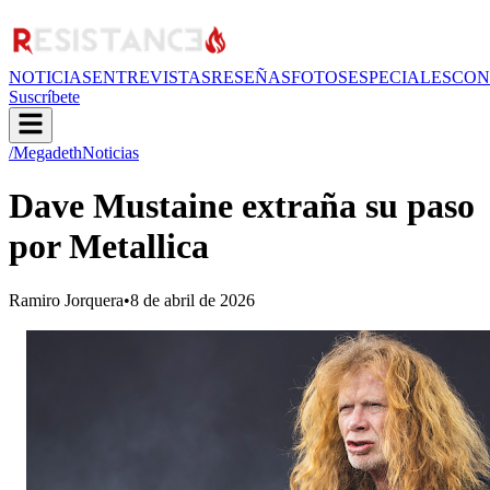
NOTICIAS
ENTREVISTAS
RESEÑAS
FOTOS
ESPECIALES
CON
Suscríbete
/Megadeth
Noticias
Dave Mustaine extraña su paso
por Metallica
Ramiro Jorquera
•
8 de abril de 2026