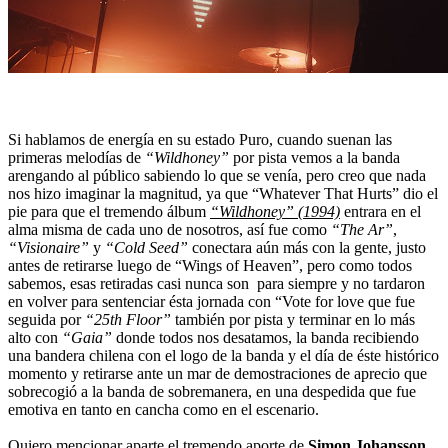
Si hablamos de energía en su estado Puro, cuando suenan las
primeras melodías de
“Wildhoney”
por pista vemos a la banda
arengando al público sabiendo lo que se venía, pero creo que nada
nos hizo imaginar la magnitud, ya que “Whatever That Hurts” dio el
pie para que el tremendo álbum
“Wildhoney” (1994)
entrara en el
alma misma de cada uno de nosotros, así fue como
“The Ar”
,
“Visionaire”
y
“Cold Seed”
conectara aún más con la gente, justo
antes de retirarse luego de “Wings of Heaven”, pero como todos
sabemos, esas retiradas casi nunca son para siempre y no tardaron
en volver para sentenciar ésta jornada con “Vote for love que fue
seguida por
“25th Floor”
también por pista y terminar en lo más
alto con
“Gaia”
donde todos nos desatamos, la banda recibiendo
una bandera chilena con el logo de la banda y el día de éste histórico
momento y retirarse ante un mar de demostraciones de aprecio que
sobrecogió a la banda de sobremanera, en una despedida que fue
emotiva en tanto en cancha como en el escenario.
Quiero mencionar aparte el tremendo aporte de
Simon Johansson