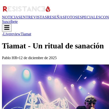
NOTICIAS
ENTREVISTAS
RESEÑAS
FOTOS
ESPECIALES
CON
Suscríbete
-Livereview
Tiamat
Tiamat - Un ritual de sanación
Pablo HR
•
12 de diciembre de 2025