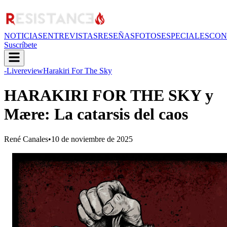
NOTICIAS
ENTREVISTAS
RESEÑAS
FOTOS
ESPECIALES
CON
Suscríbete
-Livereview
Harakiri For The Sky
HARAKIRI FOR THE SKY y
Mære: La catarsis del caos
René Canales
•
10 de noviembre de 2025