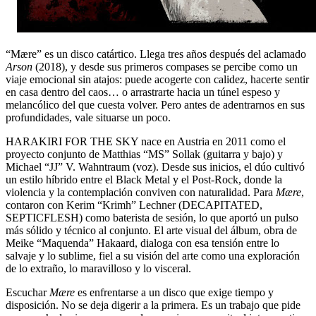
“Mære” es un disco catártico. Llega tres años después del aclamado
Arson
(2018), y desde sus primeros compases se percibe como un
viaje emocional sin atajos: puede acogerte con calidez, hacerte sentir
en casa dentro del caos… o arrastrarte hacia un túnel espeso y
melancólico del que cuesta volver. Pero antes de adentrarnos en sus
profundidades, vale situarse un poco.
HARAKIRI FOR THE SKY nace en Austria en 2011 como el
proyecto conjunto de Matthias “MS” Sollak (guitarra y bajo) y
Michael “JJ” V. Wahntraum (voz). Desde sus inicios, el dúo cultivó
un estilo híbrido entre el Black Metal y el Post-Rock, donde la
violencia y la contemplación conviven con naturalidad. Para
Mære
,
contaron con Kerim “Krimh” Lechner (DECAPITATED,
SEPTICFLESH) como baterista de sesión, lo que aportó un pulso
más sólido y técnico al conjunto. El arte visual del álbum, obra de
Meike “Maquenda” Hakaard, dialoga con esa tensión entre lo
salvaje y lo sublime, fiel a su visión del arte como una exploración
de lo extraño, lo maravilloso y lo visceral.
Escuchar
Mære
es enfrentarse a un disco que exige tiempo y
disposición. No se deja digerir a la primera. Es un trabajo que pide