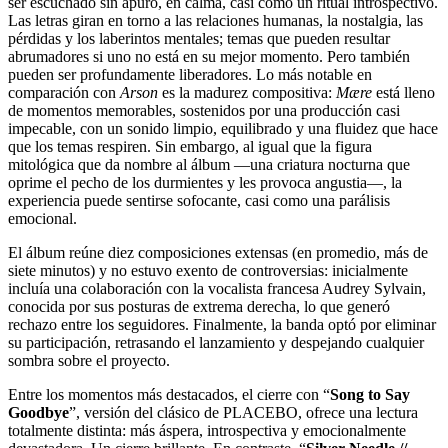
ser escuchado sin apuro, en calma, casi como un ritual introspectivo.
Las letras giran en torno a las relaciones humanas, la nostalgia, las
pérdidas y los laberintos mentales; temas que pueden resultar
abrumadores si uno no está en su mejor momento. Pero también
pueden ser profundamente liberadores. Lo más notable en
comparación con
Arson
es la madurez compositiva:
Mære
está lleno
de momentos memorables, sostenidos por una producción casi
impecable, con un sonido limpio, equilibrado y una fluidez que hace
que los temas respiren. Sin embargo, al igual que la figura
mitológica que da nombre al álbum —una criatura nocturna que
oprime el pecho de los durmientes y les provoca angustia—, la
experiencia puede sentirse sofocante, casi como una parálisis
emocional.
El álbum reúne diez composiciones extensas (en promedio, más de
siete minutos) y no estuvo exento de controversias: inicialmente
incluía una colaboración con la vocalista francesa Audrey Sylvain,
conocida por sus posturas de extrema derecha, lo que generó
rechazo entre los seguidores. Finalmente, la banda optó por eliminar
su participación, retrasando el lanzamiento y despejando cualquier
sombra sobre el proyecto.
Entre los momentos más destacados, el cierre con “
Song to Say
Goodbye
”, versión del clásico de PLACEBO, ofrece una lectura
totalmente distinta: más áspera, introspectiva y emocionalmente