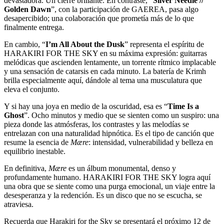
devastadora. Un cierre brillante. En contraste, “
Silver Needle //
Golden Dawn
”, con la participación de GAEREA, pasa algo
desapercibido; una colaboración que prometía más de lo que
finalmente entrega.
En cambio, “
I’m All About the Dusk
” representa el espíritu de
HARAKIRI FOR THE SKY en su máxima expresión: guitarras
melódicas que ascienden lentamente, un torrente rítmico implacable
y una sensación de catarsis en cada minuto. La batería de Krimh
brilla especialmente aquí, dándole al tema una musculatura que
eleva el conjunto.
Y si hay una joya en medio de la oscuridad, esa es “
Time Is a
Ghost
”. Ocho minutos y medio que se sienten como un suspiro: una
pieza donde las atmósferas, los contrastes y las melodías se
entrelazan con una naturalidad hipnótica. Es el tipo de canción que
resume la esencia de
Mære
: intensidad, vulnerabilidad y belleza en
equilibrio inestable.
En definitiva,
Mære
es un álbum monumental, denso y
profundamente humano. HARAKIRI FOR THE SKY logra aquí
una obra que se siente como una purga emocional, un viaje entre la
desesperanza y la redención. Es un disco que no se escucha, se
atraviesa.
Recuerda que Harakiri for the Sky se presentará el próximo 12 de