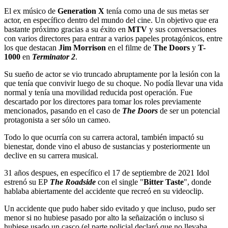
El ex músico de
Generation X
tenía como una de sus metas ser
actor, en específico dentro del mundo del cine. Un objetivo que era
bastante próximo gracias a su éxito en
MTV
y sus conversaciones
con varios directores para entrar a varios papeles protagónicos, entre
los que destacan
Jim Morrison
en el filme de
The Doors
y
T-
1000
en
Terminator 2
.
Su sueño de actor se vio truncado abruptamente por la lesión con la
que tenía que convivir luego de su choque. No podía llevar una vida
normal y tenía una movilidad reducida post operación. Fue
descartado por los directores para tomar los roles previamente
mencionados, pasando en el caso de
The Doors
de ser un potencial
protagonista a ser sólo un cameo.
Todo lo que ocurría con su carrera actoral, también impactó su
bienestar, donde vino el abuso de sustancias y posteriormente un
declive en su carrera musical.
31 años despues, en específico el 17 de septiembre de 2021 Idol
estrenó su EP
The Roadside
con el single "
Bitter Taste
", donde
hablaba abiertamente del accidente que recreó en su videoclip.
Un accidente que pudo haber sido evitado y que incluso, pudo ser
menor si no hubiese pasado por alto la señaización o incluso si
hubiese usado un casco (el parte policial declaró que no llevaba