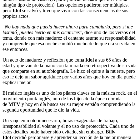
ningún tipo de protección). Las opciones pudieron ser múltiples,
pero
Idol
se salvó y tuvo que vivir con las consecuencias de sus
propios actos.
"
No hay nada que pueda hacer ahora para cambiarlo, pero sí me
lastimó, puedes leerlo en mis cicatrices
", dice uno de los versos del
tema, donde con más madurez el cantante asume su responsabilidad
y comprende que esa noche cambió mucho de lo que era su vida en
ese entonces.
Un acto de madurez y reflexión que toma
Idol
a sus 65 años de
edad y que van de la mano con la mirada en retrospectiva de su vida
que comparte en su autobiografía. Le hizo el quite a la muerte, pero
eso le dejó un sabor agridulce por varios años que hoy en día puede
explicar mejor.
El músico inglés es uno de los pilares claves en la música rock, en el
movimiento punk inglés, uno de los hijos de la época dorada
de
MTV
y hoy en día busca ser su mejor versión comprendiendo la
segunda oportunidad que le dio la vida.
Un viaje en moto innecesario, horas exageradas de trabajo,
irresponsabilidad al volante y el no uso de protección. Cada uno de
estos detalles pudo haber sido evitado, sin embargo,
Billy
Idol
decidió perdonarse y aprender su lección de la mejor manera