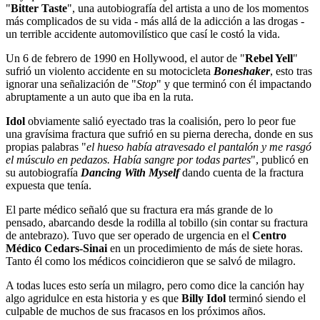
"
Bitter Taste
", una autobiografía del artista a uno de los momentos
más complicados de su vida - más allá de la adicción a las drogas -
un terrible accidente automovilístico que casí le costó la vida.
Un 6 de febrero de 1990 en Hollywood, el autor de "
Rebel Yell
"
sufrió un violento accidente en su motocicleta
Boneshaker
, esto tras
ignorar una señalización de "
Stop
" y que terminó con él impactando
abruptamente a un auto que iba en la ruta.
Idol
obviamente salió eyectado tras la coalisión, pero lo peor fue
una gravísima fractura que sufrió en su pierna derecha, donde en sus
propias palabras "
el hueso había atravesado el pantalón y me rasgó
el músculo en pedazos. Había sangre por todas partes
", publicó en
su autobiografía
Dancing With Myself
dando cuenta de la fractura
expuesta que tenía.
El parte médico señaló que su fractura era más grande de lo
pensado, abarcando desde la rodilla al tobillo (sin contar su fractura
de antebrazo). Tuvo que ser operado de urgencia en el
Centro
Médico Cedars-Sinai
en un procedimiento de más de siete horas.
Tanto él como los médicos coincidieron que se salvó de milagro.
A todas luces esto sería un milagro, pero como dice la canción hay
algo agridulce en esta historia y es que
Billy Idol
terminó siendo el
culpable de muchos de sus fracasos en los próximos años.