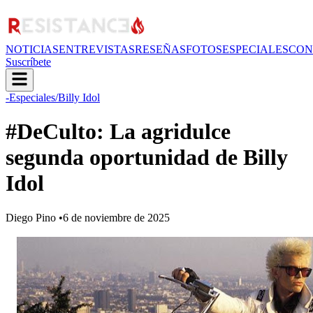
NOTICIAS
ENTREVISTAS
RESEÑAS
FOTOS
ESPECIALES
CON
Suscríbete
-Especiales
/Billy Idol
#DeCulto: La agridulce
segunda oportunidad de Billy
Idol
Diego Pino
•
6 de noviembre de 2025