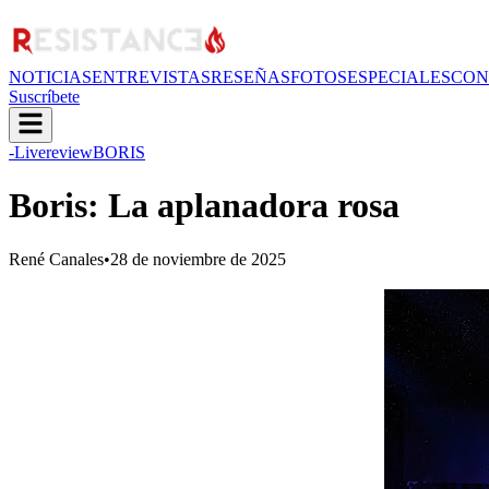
NOTICIAS
ENTREVISTAS
RESEÑAS
FOTOS
ESPECIALES
CON
Suscríbete
-Livereview
BORIS
Boris: La aplanadora rosa
René Canales
•
28 de noviembre de 2025