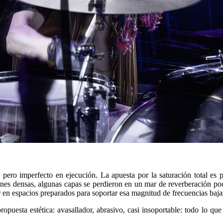
n, pero imperfecto en ejecución. La apuesta por la saturación total es 
ciones densas, algunas capas se perdieron en un mar de reverberación po
or en espacios preparados para soportar esa magnitud de frecuencias baj
propuesta estética: avasallador, abrasivo, casi insoportable: todo lo 