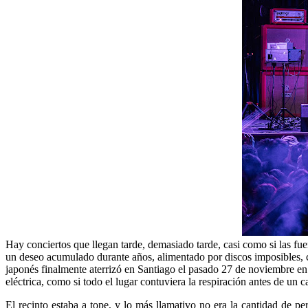
Hay conciertos que llegan tarde, demasiado tarde, casi como si las f
un deseo acumulado durante años, alimentado por discos imposibles, col
japonés finalmente aterrizó en Santiago el pasado 27 de noviembre en 
eléctrica, como si todo el lugar contuviera la respiración antes de un 
El recinto estaba a tope, y lo más llamativo no era la cantidad de 