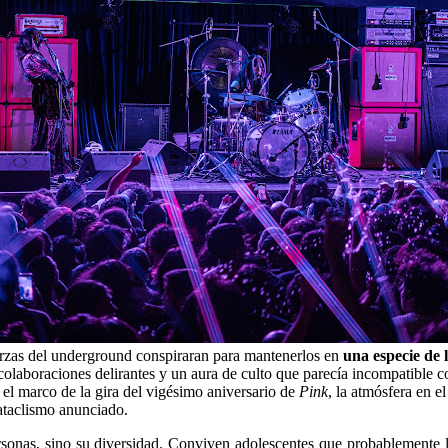
uerzas del underground conspiraran para mantenerlos en
una especie de 
aboraciones delirantes y un aura de culto que parecía incompatible con l
el marco de la gira del vigésimo aniversario de
Pink
, la atmósfera en e
cataclismo anunciado.
personas, sino su diversidad. Conviven adolescentes que probablemente 