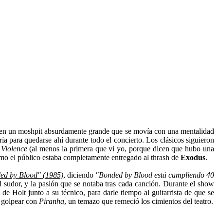
a en un moshpit absurdamente grande que se movía con una mentalidad
ería para quedarse ahí durante todo el concierto. Los clásicos siguieron
 Violence
(al menos la primera que vi yo, porque dicen que hubo una
como el público estaba completamente entregado al thrash de
Exodus
.
ed by Blood" (1985)
, diciendo
"Bonded by Blood está cumpliendo 40
 el sudor, y la pasión que se notaba tras cada canción. Durante el show
Holt junto a su técnico, para darle tiempo al guitarrista de que se
a golpear con
Piranha
, un temazo que remeció los cimientos del teatro.