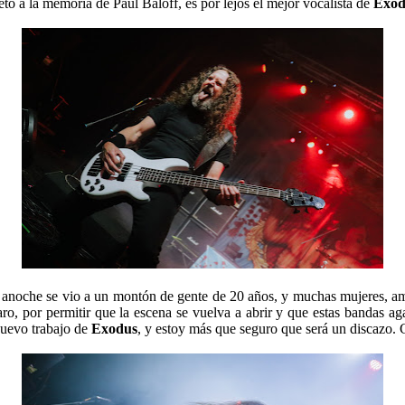
o a la memoria de Paul Baloff, es por lejos el mejor vocalista de
Exod
 anoche se vio a un montón de gente de 20 años, y muchas mujeres, amba
taro, por permitir que la escena se vuelva a abrir y que estas bandas 
nuevo trabajo de
Exodus
, y estoy más que seguro que será un discazo. 