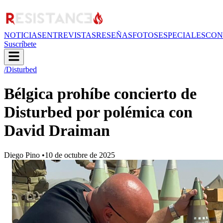
NOTICIAS
ENTREVISTAS
RESEÑAS
FOTOS
ESPECIALES
CON
Suscríbete
/Disturbed
Bélgica prohíbe concierto de
Disturbed por polémica con
David Draiman
Diego Pino
•
10 de octubre de 2025