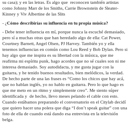
su casa); y en las letras. Es algo que reconocen también artistas
como Johnny Marr de los Smiths, Carrie Brownstein de Sleater-
Kinney y Viv Albertine de las Slits
- ¿
Cómo describirías su influencia en tu propia música?
- Debe tener influencia en mí, porque nunca la escuché demasiado,
pero sí a muchas otras que han heredado algo de ella: Cat Power,
Courtney Barnett, Angel Olsen, PJ Harvey. También yo y ella
tenemos influencias en común como Lou Reed y Bob Dylan. Pero si
hay algo que me inspira es su libertad con la música, que me
reafirma mi espíritu punk, hago acordes que no sé cuales son ni me
interesa demasiado. Soy autodidacta, y me gusta jugar con la
guitarra, y he tenido buenos resultados, bien melódicos, la verdad.
De hecho parte de una las frases es “Como los chicos que hay acá,
que no hablan inglés, yo no hablo en guitarra. Pero lo que hago es
que me meto en un ritmo y simplemente creo”. Me siento súper
identificada y de hecho, llevo meses pelando el cable con esto.
Cuando estábamos preparando el conversatorio en el Citylab decidí
que quiero hacer una polera que diga “I don’t speak guitar” con una
foto de ella de cuando está dando esa entrevista en la televisión
belga.