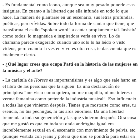
- Es fundamental como ícono, aunque sea muy pesado ponerle esas
insignias. En cuanto a la libertad que ella infunde en todo lo que
hace. La manera de plantarse en un escenario, sus letras profundas,
poéticas, pero vívidas. Sobre todo la forma de cantar que tiene, que
transforma el estilo “spoken word” a cantar propiamente tal. Insistiré
como todos: lo magnética e inspiradora verla en vivo. Lo de
chamana parece exagerado cuando uno solo lo ha leído o visto
videos, pero cuando la ves en vivo es otra cosa, te das cuenta que es
totalmente cierto.
- ¿Qué lugar crees que ocupa Patti en la historia de las mujeres en
la música y el arte?
- La carátula de
Horses
es importantísima y es algo que sale harto en
el libro de las personas que la siguen. Es una declaración de
principios: “me visto como quiero, no me maquillo, ni me interesa
verme femenina como pretende la industria musical”. Eso influenció
a todas las que vinieron después. Tienes que mostrarte como eres, tu
esencia, no tus pechugas, ni tus aros enormes. Da una libertad
tremenda a toda su generación y las que vinieron después. Otra cosa
que me gustó es que en toda su onda andrógina igual era
increíblemente sexual en el escenario con movimiento de pelvis, etc,
(aunque vestida con jeans y polera que uno se pondría para estar en