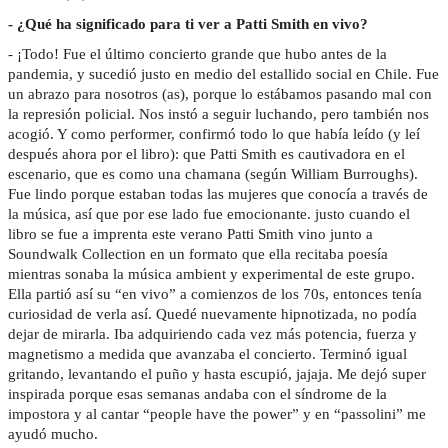
- ¿Qué ha significado para ti ver a Patti Smith en vivo?
- ¡Todo! Fue el último concierto grande que hubo antes de la
pandemia, y sucedió justo en medio del estallido social en Chile. Fue
un abrazo para nosotros (as), porque lo estábamos pasando mal con
la represión policial. Nos instó a seguir luchando, pero también nos
acogió. Y como performer, confirmó todo lo que había leído (y leí
después ahora por el libro): que Patti Smith es cautivadora en el
escenario, que es como una chamana (según William Burroughs).
Fue lindo porque estaban todas las mujeres que conocía a través de
la música, así que por ese lado fue emocionante. justo cuando el
libro se fue a imprenta este verano Patti Smith vino junto a
Soundwalk Collection en un formato que ella recitaba poesía
mientras sonaba la música ambient y experimental de este grupo.
Ella partió así su “en vivo” a comienzos de los 70s, entonces tenía
curiosidad de verla así. Quedé nuevamente hipnotizada, no podía
dejar de mirarla. Iba adquiriendo cada vez más potencia, fuerza y
magnetismo a medida que avanzaba el concierto. Terminó igual
gritando, levantando el puño y hasta escupió, jajaja. Me dejó super
inspirada porque esas semanas andaba con el síndrome de la
impostora y al cantar “people have the power” y en “passolini” me
ayudó mucho.