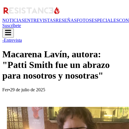
NOTICIAS
ENTREVISTAS
RESEÑAS
FOTOS
ESPECIALES
CON
Suscríbete
-Entrevista
Macarena Lavín, autora:
"Patti Smith fue un abrazo
para nosotros y nosotras"
Fer
•
29 de julio de 2025