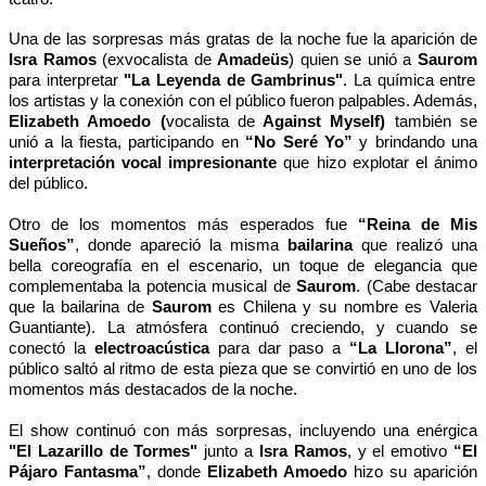
Una de las sorpresas más gratas de la noche fue la aparición de
Isra Ramos
(exvocalista de
Amadeüs
) quien se unió a
Saurom
para interpretar
"La Leyenda de Gambrinus"
. La química entre
los artistas y la conexión con el público fueron palpables. Además,
Elizabeth Amoedo (
vocalista de
Against Myself)
también se
unió a la fiesta, participando en
“No Seré Yo”
y brindando una
interpretación vocal impresionante
que hizo explotar el ánimo
del público.
Otro de los momentos más esperados fue
“Reina de Mis
Sueños”
, donde apareció la misma
bailarina
que realizó una
bella coreografía en el escenario, un toque de elegancia que
complementaba la potencia musical de
Saurom
. (Cabe destacar
que la bailarina de
Saurom
es Chilena y su nombre es Valeria
Guantiante). La atmósfera continuó creciendo, y cuando se
conectó la
electroacústica
para dar paso a
“La Llorona”
, el
público saltó al ritmo de esta pieza que se convirtió en uno de los
momentos más destacados de la noche.
El show continuó con más sorpresas, incluyendo una enérgica
"El Lazarillo de Tormes"
junto a
Isra Ramos
, y el emotivo
“El
Pájaro Fantasma”
, donde
Elizabeth Amoedo
hizo su aparición