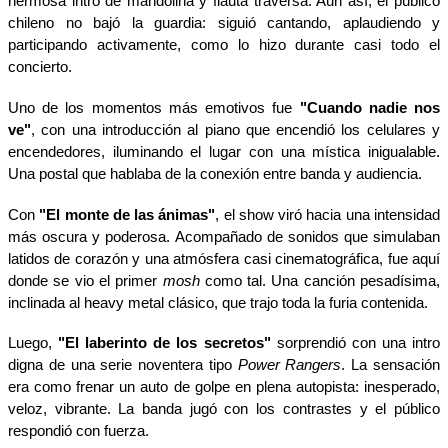
hermosa intro de mandolina y flauta traversa. Aun así, el público
chileno no bajó la guardia: siguió cantando, aplaudiendo y
participando activamente, como lo hizo durante casi todo el
concierto.
Uno de los momentos más emotivos fue
"Cuando nadie nos
ve"
, con una introducción al piano que encendió los celulares y
encendedores, iluminando el lugar con una mística inigualable.
Una postal que hablaba de la conexión entre banda y audiencia.
Con
"El monte de las ánimas"
, el show viró hacia una intensidad
más oscura y poderosa. Acompañado de sonidos que simulaban
latidos de corazón y una atmósfera casi cinematográfica, fue aquí
donde se vio el primer
mosh
como tal. Una canción pesadísima,
inclinada al heavy metal clásico, que trajo toda la furia contenida.
Luego,
"El laberinto de los secretos"
sorprendió con una intro
digna de una serie noventera tipo
Power Rangers
. La sensación
era como frenar un auto de golpe en plena autopista: inesperado,
veloz, vibrante. La banda jugó con los contrastes y el público
respondió con fuerza.