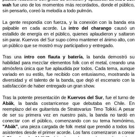
wah
fue uno de los momentos más recordados, donde el público,
sin pensarlo, coreó la melodía a todo pulmón.
La gente respondía con fuerza, y la conexión con la banda era
palpable en cada acorde. La
intro del charango
causó un
estallido de energía en el público, quienes aplaudieron y saltaron
sin parar. Kuervos del Sur supo cómo mantener el ánimo alto, con
un público que se mostró muy participativo y entregado.
Tras una
intro con flauta y batería
, la banda demostró su
habilidad para mezclar elementos folk con el metal, creando una
atmósfera única que fue aplaudida por todos. Cada tema, aunque
variado en su estilo, fue recibido con entusiasmo, mostrando la
diversidad y el talento de la banda, que dejó el escenario con la
satisfacción de haber entregado un gran show.
Tras la potente presentación de
Kuervos del Sur
, fue el turno de
Abäk
, la banda costarricense que debutaba en Chile. En
reemplazo del ex guitarrista de Stratovarius Timo Tolkki. A pesar
de ser su primera vez en nuestro país, la banda no tardó en
conectar con el público, comenzando con su tema homónimo,
"Abäk"
, una pieza cargada de folk metal que prendió a todos los
asistentes desde el primer acorde. Los fans comenzaron a corear