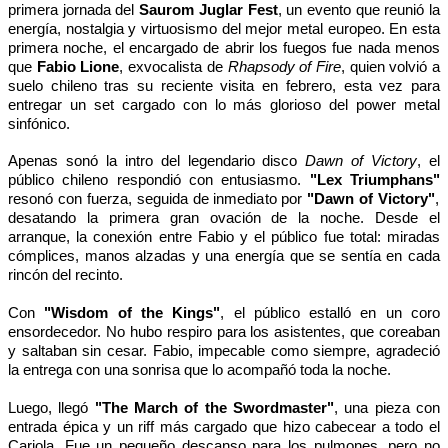
primera jornada del
Saurom Juglar Fest
, un evento que reunió la
energía, nostalgia y virtuosismo del mejor metal europeo. En esta
primera noche, el encargado de abrir los fuegos fue nada menos
que
Fabio Lione
, exvocalista de
Rhapsody of Fire
, quien volvió a
suelo chileno tras su reciente visita en febrero, esta vez para
entregar un set cargado con lo más glorioso del power metal
sinfónico.
Apenas sonó la intro del legendario disco
Dawn of Victory
, el
público chileno respondió con entusiasmo.
"Lex Triumphans"
resonó con fuerza, seguida de inmediato por
"Dawn of Victory"
,
desatando la primera gran ovación de la noche. Desde el
arranque, la conexión entre Fabio y el público fue total: miradas
cómplices, manos alzadas y una energía que se sentía en cada
rincón del recinto.
Con
"Wisdom of the Kings"
, el público estalló en un coro
ensordecedor. No hubo respiro para los asistentes, que coreaban
y saltaban sin cesar. Fabio, impecable como siempre, agradeció
la entrega con una sonrisa que lo acompañó toda la noche.
Luego, llegó
"The March of the Swordmaster"
, una pieza con
entrada épica y un riff más cargado que hizo cabecear a todo el
Cariola. Fue un pequeño descanso para los pulmones, pero no