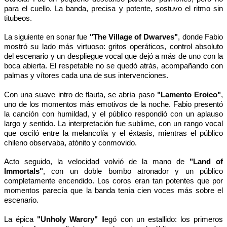
para el cuello. La banda, precisa y potente, sostuvo el ritmo sin
titubeos.
La siguiente en sonar fue
"The Village of Dwarves"
, donde Fabio
mostró su lado más virtuoso: gritos operáticos, control absoluto
del escenario y un despliegue vocal que dejó a más de uno con la
boca abierta. El respetable no se quedó atrás, acompañando con
palmas y vítores cada una de sus intervenciones.
Con una suave intro de flauta, se abría paso
"Lamento Eroico"
,
uno de los momentos más emotivos de la noche. Fabio presentó
la canción con humildad, y el público respondió con un aplauso
largo y sentido. La interpretación fue sublime, con un rango vocal
que osciló entre la melancolía y el éxtasis, mientras el público
chileno observaba, atónito y conmovido.
Acto seguido, la velocidad volvió de la mano de
"Land of
Immortals"
, con un doble bombo atronador y un público
completamente encendido. Los coros eran tan potentes que por
momentos parecía que la banda tenía cien voces más sobre el
escenario.
La épica
"Unholy Warcry"
llegó con un estallido: los primeros