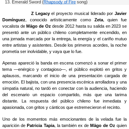
Emerald Sword
 (
Rhapsody of Fire
 song)
Z Legacy
el proyecto musical liderado por
Javier
Domínguez
, conocido artísticamente como
Zeta
, quien fue
vocalista de
Mägo de Oz
desde 2012 hasta su salida en 2023 se
presentó ante un público chileno completamente encendido, en
una jornada marcada por la entrega, la energía y el cariño mutuo
entre artistas y asistentes. Desde los primeros acordes, la noche
prometía ser inolvidable, y vaya que lo fue.
Apenas apareció la banda en escena comenzó a sonar el primer
tema —enérgico y contagioso—, el público explotó en gritos y
aplausos, marcando el inicio de una presentación cargada de
emoción. El bajista, con una presencia escénica arrolladora y una
simpatía natural, no tardó en conectar con la audiencia, haciendo
del escenario un espacio compartido, más que una tarima
distante. La respuesta del público chileno fue inmediata y
apasionada, con gritos y cánticos que estremecieron el recinto.
Uno de los momentos más emocionantes de la velada fue la
aparición de
Patricia Tapia
, la también ex de
Mägo de Oz
quien