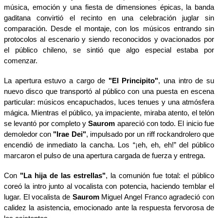
música, emoción y una fiesta de dimensiones épicas, la banda
gaditana convirtió el recinto en una celebración juglar sin
comparación. Desde el montaje, con los músicos entrando sin
protocolos al escenario y siendo reconocidos y ovacionados por
el público chileno, se sintió que algo especial estaba por
comenzar.
La apertura estuvo a cargo de
"El Principito"
, una intro de su
nuevo disco que transportó al público con una puesta en escena
particular: músicos encapuchados, luces tenues y una atmósfera
mágica. Mientras el público, ya impaciente, miraba atento, el telón
se levantó por completo y
Saurom
apareció con todo. El inicio fue
demoledor con
"Irae Dei"
, impulsado por un riff rockandrolero que
encendió de inmediato la cancha. Los “¡eh, eh, eh!” del público
marcaron el pulso de una apertura cargada de fuerza y entrega.
Con
"La hija de las estrellas"
, la comunión fue total: el público
coreó la intro junto al vocalista con potencia, haciendo temblar el
lugar. El vocalista de
Saurom
Miguel Angel Franco agradeció con
calidez la asistencia, emocionado ante la respuesta fervorosa de