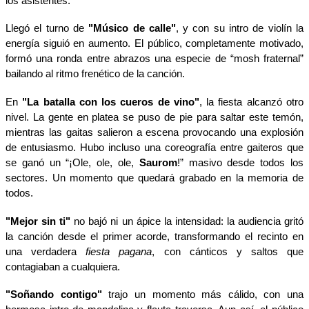
los asistentes.
Llegó el turno de
"Músico de calle"
, y con su intro de violín la
energía siguió en aumento. El público, completamente motivado,
formó una ronda entre abrazos una especie de “mosh fraternal”
bailando al ritmo frenético de la canción.
En
"La batalla con los cueros de vino"
, la fiesta alcanzó otro
nivel. La gente en platea se puso de pie para saltar este temón,
mientras las gaitas salieron a escena provocando una explosión
de entusiasmo. Hubo incluso una coreografía entre gaiteros que
se ganó un “¡Ole, ole, ole,
Saurom
!” masivo desde todos los
sectores. Un momento que quedará grabado en la memoria de
todos.
"Mejor sin ti"
no bajó ni un ápice la intensidad: la audiencia gritó
la canción desde el primer acorde, transformando el recinto en
una verdadera
fiesta pagana
, con cánticos y saltos que
contagiaban a cualquiera.
"Soñando contigo"
trajo un momento más cálido, con una