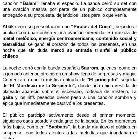
canción
“Balam”
llenaba el espacio. La banda cerró su set con
una ovación masiva por parte de un público completamente
entregado a su propuesta, dejándolos listos para lo que venía.
Abäk
cerró su presentación con
“Piratas del Coco”
, dejando al
público con una sonrisa y una ovación merecida. Su mezcla de
metal melódico, energía centroamericana, contenido social y
teatralidad
se ganó el corazón de todos los presentes, en una
noche que sin duda
marcó su entrada triunfal al público
chileno
.
La noche cerró con la banda española
Saurom
, quienes, como en
la jornada anterior, ofrecieron un show lleno de sorpresas y magia.
Comenzaron con la mística entrada de “
El principito”
seguida
de
”El Mordisco de la Serpiente"
, donde una chica vestida de
plateado apareció sobre el escenario, rodeada de misterio. La
gaita
y los riffs pesados dieron paso a una canción sombría y
épica que inmediatamente cautivó a los presentes.
El público participó activamente desde el primer momento,
siguiendo cada acorde y cada grito de la banda. En los momentos
más bajos, como en
“Baobabs”
, la banda mantuvo al público en
suspenso, con todos atentos a las melodías que inundaban el
teatro.