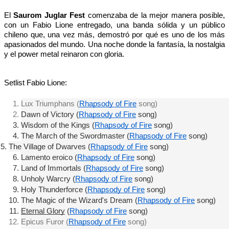
El
Saurom Juglar Fest
comenzaba de la mejor manera posible,
con un Fabio Lione entregado, una banda sólida y un público
chileno que, una vez más, demostró por qué es uno de los más
apasionados del mundo. Una noche donde la fantasía, la nostalgia
y el power metal reinaron con gloria.
Setlist Fabio Lione:
Lux Triumphans (
Rhapsody of Fire
 song)
Dawn of Victory
(
Rhapsody of Fire
 song)
Wisdom of the Kings
 (
Rhapsody of Fire
 song)
The March of the Swordmaster
 (
Rhapsody of Fire
 song)
The Village of Dwarves
 (
Rhapsody of Fire
 song) 
Lamento eroico
 (
Rhapsody of Fire
 song)
Land of Immortals
 (
Rhapsody of Fire
 song)
Unholy Warcry
 (
Rhapsody of Fire
 song) 
Holy Thunderforce
 (
Rhapsody of Fire
 song) 
The Magic of the Wizard's Dream
 (
Rhapsody of Fire
 song)
Eternal Glory
 (
Rhapsody of Fire
 song)
Epicus Furor (
Rhapsody of Fire
 song)