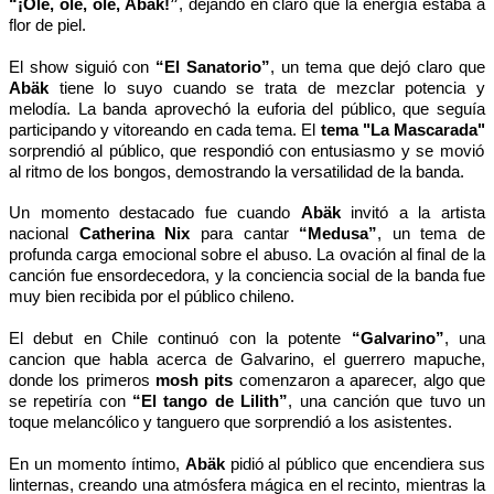
“¡Ole, ole, ole, Abäk!”
, dejando en claro que la energía estaba a
flor de piel.
El show siguió con
“El Sanatorio”
, un tema que dejó claro que
Abäk
tiene lo suyo cuando se trata de mezclar potencia y
melodía. La banda aprovechó la euforia del público, que seguía
participando y vitoreando en cada tema. El
tema "La Mascarada"
sorprendió al público, que respondió con entusiasmo y se movió
al ritmo de los bongos, demostrando la versatilidad de la banda.
Un momento destacado fue cuando
Abäk
invitó a la artista
nacional
Catherina Nix
para cantar
“Medusa”
, un tema de
profunda carga emocional sobre el abuso. La ovación al final de la
canción fue ensordecedora, y la conciencia social de la banda fue
muy bien recibida por el público chileno.
El debut en Chile continuó con la potente
“Galvarino”
, una
cancion que habla acerca de Galvarino, el guerrero mapuche,
donde los primeros
mosh pits
comenzaron a aparecer, algo que
se repetiría con
“El tango de Lilith”
, una canción que tuvo un
toque melancólico y tanguero que sorprendió a los asistentes.
En un momento íntimo,
Abäk
pidió al público que encendiera sus
linternas, creando una atmósfera mágica en el recinto, mientras la