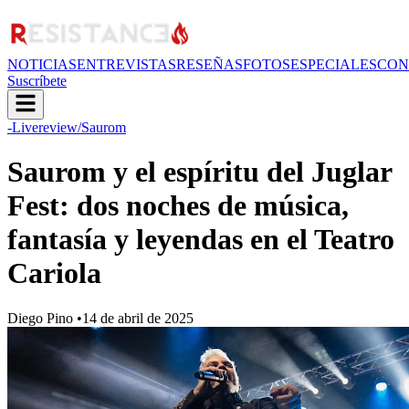
NOTICIAS
ENTREVISTAS
RESEÑAS
FOTOS
ESPECIALES
CON
Suscríbete
-Livereview
/Saurom
Saurom y el espíritu del Juglar
Fest: dos noches de música,
fantasía y leyendas en el Teatro
Cariola
Diego Pino
•
14 de abril de 2025