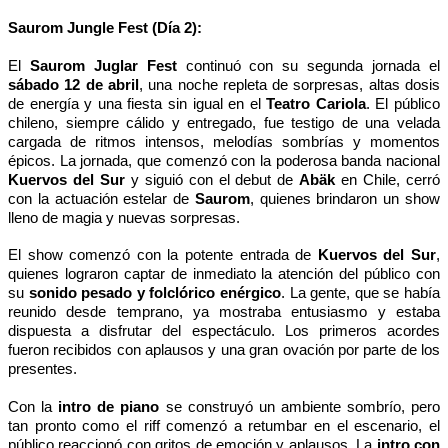
Saurom Jungle Fest (Día 2):
El
Saurom Juglar Fest
continuó con su segunda jornada el
sábado 12 de abril
, una noche repleta de sorpresas, altas dosis
de energía y una fiesta sin igual en el
Teatro Cariola
. El público
chileno, siempre cálido y entregado, fue testigo de una velada
cargada de ritmos intensos, melodías sombrías y momentos
épicos. La jornada, que comenzó con la poderosa banda nacional
Kuervos del Sur
y siguió con el debut de
Abäk
en Chile, cerró
con la actuación estelar de
Saurom
, quienes brindaron un show
lleno de magia y nuevas sorpresas.
El show comenzó con la potente entrada de
Kuervos del Sur
,
quienes lograron captar de inmediato la atención del público con
su
sonido pesado y folclórico enérgico
. La gente, que se había
reunido desde temprano, ya mostraba entusiasmo y estaba
dispuesta a disfrutar del espectáculo. Los primeros acordes
fueron recibidos con aplausos y una gran ovación por parte de los
presentes.
Con la
intro de piano
se construyó un ambiente sombrío, pero
tan pronto como el riff comenzó a retumbar en el escenario, el
público reaccionó con gritos de emoción y aplausos. La
intro con