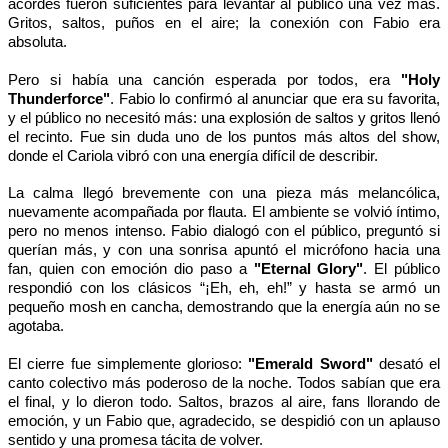
acordes fueron suficientes para levantar al público una vez más.
Gritos, saltos, puños en el aire; la conexión con Fabio era
absoluta.
Pero si había una canción esperada por todos, era
"Holy
Thunderforce"
. Fabio lo confirmó al anunciar que era su favorita,
y el público no necesitó más: una explosión de saltos y gritos llenó
el recinto. Fue sin duda uno de los puntos más altos del show,
donde el Cariola vibró con una energía difícil de describir.
La calma llegó brevemente con una pieza más melancólica,
nuevamente acompañada por flauta. El ambiente se volvió íntimo,
pero no menos intenso. Fabio dialogó con el público, preguntó si
querían más, y con una sonrisa apuntó el micrófono hacia una
fan, quien con emoción dio paso a
"Eternal Glory"
. El público
respondió con los clásicos “¡Eh, eh, eh!” y hasta se armó un
pequeño mosh en cancha, demostrando que la energía aún no se
agotaba.
El cierre fue simplemente glorioso:
"Emerald Sword"
desató el
canto colectivo más poderoso de la noche. Todos sabían que era
el final, y lo dieron todo. Saltos, brazos al aire, fans llorando de
emoción, y un Fabio que, agradecido, se despidió con un aplauso
sentido y una promesa tácita de volver.