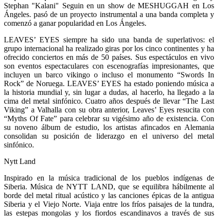
Stephan "Kalani" Seguin en un show de MESHUGGAH en Los
Ángeles. pasó de un proyecto instrumental a una banda completa y
comenzó a ganar popularidad en Los Ángeles.
LEAVES’ EYES siempre ha sido una banda de superlativos: el
grupo internacional ha realizado giras por los cinco continentes y ha
ofrecido conciertos en más de 50 países. Sus espectáculos en vivo
son eventos espectaculares con escenografías impresionantes, que
incluyen un barco vikingo o incluso el monumento “Swords In
Rock” de Noruega. LEAVES’ EYES ha estado poniendo música a
la historia mundial y, sin lugar a dudas, al hacerlo, ha llegado a la
cima del metal sinfónico. Cuatro años después de llevar “The Last
Viking” a Valhalla con su obra anterior, Leaves’ Eyes resucita con
“Myths Of Fate” para celebrar su vigésimo año de existencia. Con
su noveno álbum de estudio, los artistas afincados en Alemania
consolidan su posición de liderazgo en el universo del metal
sinfónico.
Nytt Land
Inspirado en la música tradicional de los pueblos indígenas de
Siberia. Música de NYTT LAND, que se equilibra hábilmente al
borde del metal ritual acústico y las canciones épicas de la antigua
Siberia y el Viejo Norte. Viaja entre los fríos paisajes de la tundra,
las estepas mongolas y los fiordos escandinavos a través de sus