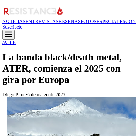
NOTICIAS
ENTREVISTAS
RESEÑAS
FOTOS
ESPECIALES
CON
Suscríbete
/ATER
La banda black/death metal,
ATER, comienza el 2025 con
gira por Europa
Diego Pino
•
6 de marzo de 2025