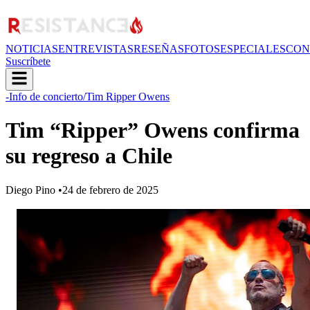
NOTICIAS
ENTREVISTAS
RESEÑAS
FOTOS
ESPECIALES
CON
Suscríbete
-Info de concierto
/Tim Ripper Owens
Tim “Ripper” Owens confirma
su regreso a Chile
Diego Pino
•
24 de febrero de 2025