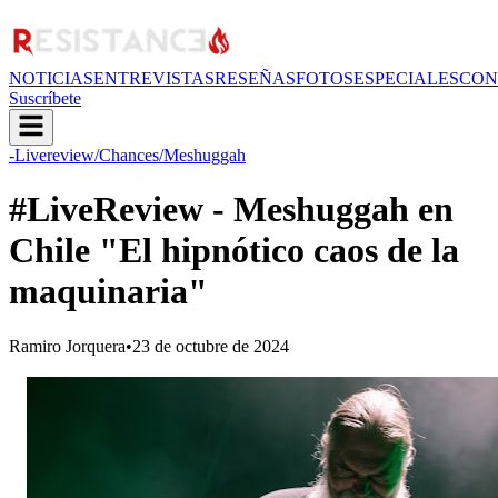
NOTICIAS
ENTREVISTAS
RESEÑAS
FOTOS
ESPECIALES
CON
Suscríbete
-Livereview
/Chances
/Meshuggah
#LiveReview - Meshuggah en
Chile "El hipnótico caos de la
maquinaria"
Ramiro Jorquera
•
23 de octubre de 2024