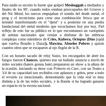
Para nadie es secreto lo fuerte que golpeó
Meshuggah
a mediados y
finales de los 90', cuando todos estaban preocupados del Groove y
del Nü Metal, los suecos empujaban el sonido del death metal, el
prog y el tecnicismo para crear una combinación fresca que se
terminó transformando en el "djent" y a posterior en una piedra
fundacional del metal moderno que escuchamos hoy por hoy. Fiel
reflejo de esto fue su público en lo que encontramos un variopinto
de artistas nacionales que venían a disfrutar de las métricas
complejas como miembros de
Cries, Kubera, Octopus (Dúo
[ojalá
que vuelva Braulio y Daza]
), Mawiza, Abuelos Pobres
y quizás
cuantos otros que se escaparon al ojo fisgón de la R.
Con un horario sacado de reloj Suizo, los encargados de abrir los
fuegos fueron
Chances
, quienes tras un bullado anuncio a través de
redes sociales (haters gonna hate) prepararon un show a la altura de
la ocasión. iniciando su show con
Primero en Caer
, con un Teatro a
3/4 de su capacidad son recibidos con aplausos y gritos, pese a todo
el revuelo ya mencionado, demostrando que la vida real es muy
distinta a la de las redes sociales, y la Banda si ha logrado ganarse
un espacio en la escena nacional.