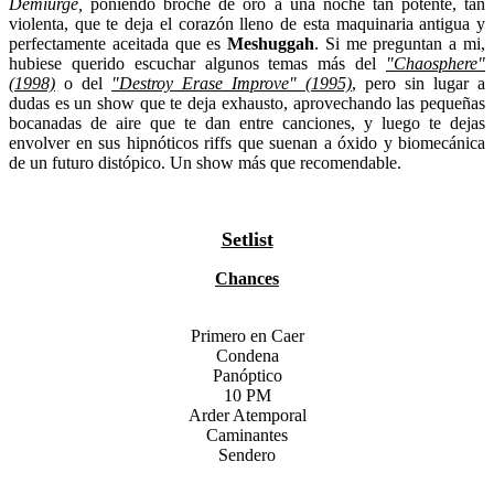
Demiurge,
poniendo broche de oro a una noche tan potente, tan
violenta, que te deja el corazón lleno de esta maquinaria antigua y
perfectamente aceitada que es
Meshuggah
. Si me preguntan a mi,
hubiese querido escuchar algunos temas más del
"Chaosphere"
(1998)
o del
"Destroy Erase Improve" (1995)
, pero sin lugar a
dudas es un show que te deja exhausto, aprovechando las pequeñas
bocanadas de aire que te dan entre canciones, y luego te dejas
envolver en sus hipnóticos riffs que suenan a óxido y biomecánica
de un futuro distópico. Un show más que recomendable.
Setlist
Chances
Primero en Caer
Condena
Panóptico
10 PM
Arder Atemporal
Caminantes
Sendero