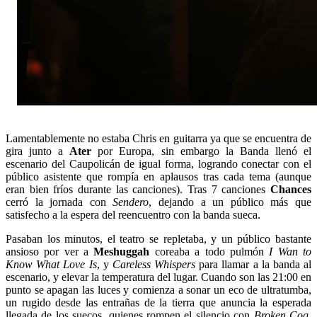
Lamentablemente no estaba Chris en guitarra ya que se encuentra de
gira junto a
Ater
por Europa, sin embargo la Banda llenó el
escenario del Caupolicán de igual forma, logrando conectar con el
público asistente que rompía en aplausos tras cada tema (aunque
eran bien fríos durante las canciones). Tras 7 canciones
Chances
cerró la jornada con
Sendero
, dejando a un público más que
satisfecho a la espera del reencuentro con la banda sueca.
Pasaban los minutos, el teatro se repletaba, y un público bastante
ansioso por ver a
Meshuggah
coreaba a todo pulmón
I Wan to
Know What Love Is
, y
Careless Whispers
para llamar a la banda al
escenario, y elevar la temperatura del lugar. Cuando son las 21:00 en
punto se apagan las luces y comienza a sonar un eco de ultratumba,
un rugido desde las entrañas de la tierra que anuncia la esperada
llegada de los suecos, quienes rompen el silencio con
Broken Cog
,