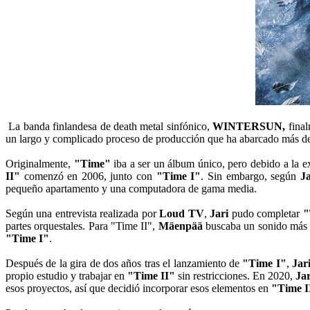
La banda finlandesa de death metal sinfónico,
WINTERSUN,
final
un largo y complicado proceso de producción que ha abarcado más d
Originalmente,
"Time"
iba a ser un álbum único, pero debido a la e
II"
comenzó en 2006, junto con
"Time I"
. Sin embargo, según
J
pequeño apartamento y una computadora de gama media.
Según una entrevista realizada por
Loud TV
,
Jari
pudo completar
"
partes orquestales. Para "Time II",
Mäenpää
buscaba un sonido más c
"Time I"
.
Después de la gira de dos años tras el lanzamiento de
"Time I"
,
Jar
propio estudio y trabajar en
"Time II"
sin restricciones. En 2020,
Jar
esos proyectos, así que decidió incorporar esos elementos en
"Time I