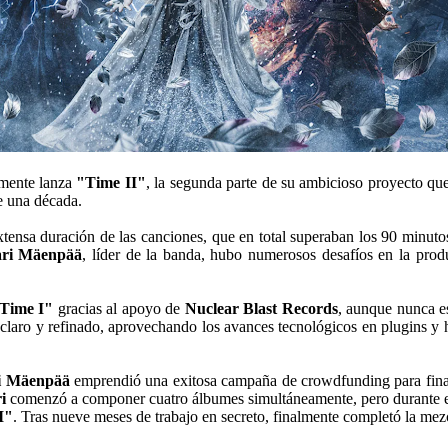
mente lanza
"Time II"
, la segunda parte de su ambicioso proyecto 
e una década.
xtensa duración de las canciones, que en total superaban los 90 minuto
ari Mäenpää
, líder de la banda, hubo numerosos desafíos en la pro
Time I"
gracias al apoyo de
Nuclear Blast Records
, aunque nunca es
laro y refinado, aprovechando los avances tecnológicos en plugins y 
i Mäenpää
emprendió una exitosa campaña de crowdfunding para fin
i
comenzó a componer cuatro álbumes simultáneamente, pero durante es
I"
. Tras nueve meses de trabajo en secreto, finalmente completó la me