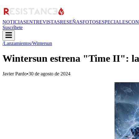
NOTICIAS
ENTREVISTAS
RESEÑAS
FOTOS
ESPECIALES
CON
Suscríbete
/Lanzamientos
/Wintersun
Wintersun estrena "Time II": la
Javier Pardo
•
30 de agosto de 2024