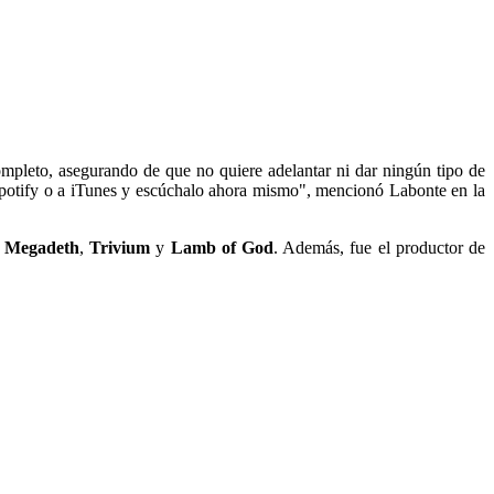
pleto, asegurando de que no quiere adelantar ni dar ningún tipo de
 Spotify o a iTunes y escúchalo ahora mismo", mencionó Labonte en la
o
Megadeth
,
Trivium
y
Lamb of God
. Además, fue el productor de