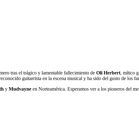
mero tras el trágico y lamentable fallecimiento de
Oli Herbert
, mítico 
reconocido guitarrista en la escena musical y ha sido del gusto de los fa
th
y
Mudvayne
en Norteamérica. Esperamos ver a los pioneros del meta