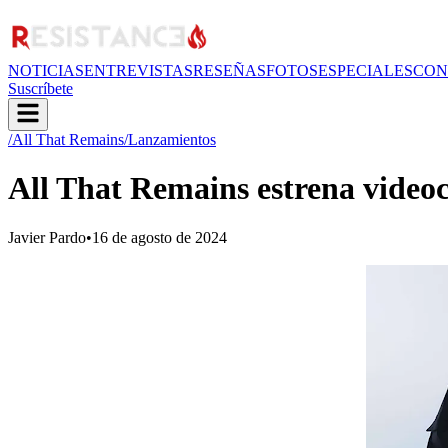
NOTICIAS
ENTREVISTAS
RESEÑAS
FOTOS
ESPECIALES
CON
Suscríbete
/All That Remains
/Lanzamientos
All That Remains estrena video
Javier Pardo
•
16 de agosto de 2024