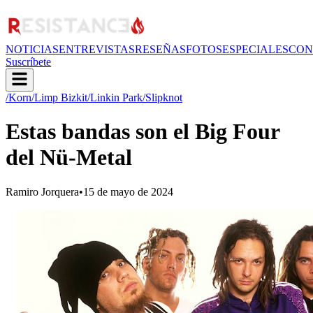
NOTICIAS
ENTREVISTAS
RESEÑAS
FOTOS
ESPECIALES
CON
Suscríbete
/Korn
/Limp Bizkit
/Linkin Park
/Slipknot
Estas bandas son el Big Four
del Nü-Metal
Ramiro Jorquera
•
15 de mayo de 2024