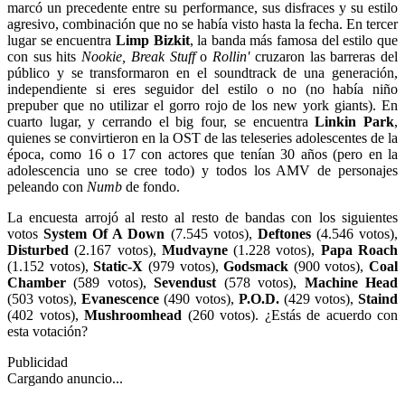
marcó un precedente entre su performance, sus disfraces y su estilo
agresivo, combinación que no se había visto hasta la fecha. En tercer
lugar se encuentra
Limp Bizkit
, la banda más famosa del estilo que
con sus hits
Nookie, Break Stuff
o
Rollin'
cruzaron las barreras del
público y se transformaron en el soundtrack de una generación,
independiente si eres seguidor del estilo o no (no había niño
prepuber que no utilizar el gorro rojo de los new york giants). En
cuarto lugar, y cerrando el big four, se encuentra
Linkin Park
,
quienes se convirtieron en la OST de las teleseries adolescentes de la
época, como 16 o 17 con actores que tenían 30 años (pero en la
adolescencia uno se cree todo) y todos los AMV de personajes
peleando con
Numb
de fondo.
La encuesta arrojó al resto al resto de bandas con los siguientes
votos
System Of A Down
(7.545 votos),
Deftones
(4.546 votos),
Disturbed
(2.167 votos),
Mudvayne
(1.228 votos),
Papa Roach
(1.152 votos),
Static-X
(979 votos),
Godsmack
(900 votos),
Coal
Chamber
(589 votos),
Sevendust
(578 votos),
Machine Head
(503 votos),
Evanescence
(490 votos),
P.O.D.
(429 votos),
Staind
(402 votos),
Mushroomhead
(260 votos). ¿Estás de acuerdo con
esta votación?
Publicidad
Cargando anuncio...