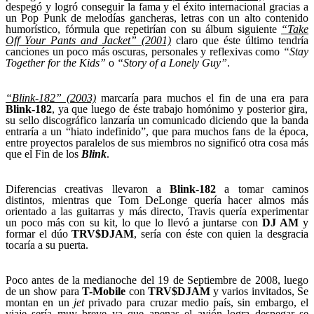
despegó y logró conseguir la fama y el éxito internacional gracias a
un Pop Punk de melodías gancheras, letras con un alto contenido
humorístico, fórmula que repetirían con su álbum siguiente
“Take
Off Your Pants and Jacket” (2001)
claro que éste último tendría
canciones un poco más oscuras, personales y reflexivas como
“Stay
Together for the Kids”
o
“Story of a Lonely Guy”
.
“Blink-182” (2003)
marcaría para muchos el fin de una era para
Blink-182
, ya que luego de éste trabajo homónimo y posterior gira,
su sello discográfico lanzaría un comunicado diciendo que la banda
entraría a un “hiato indefinido”, que para muchos fans de la época,
entre proyectos paralelos de sus miembros no significó otra cosa más
que el Fin de los
Blink
.
Diferencias creativas llevaron a
Blink-182
a tomar caminos
distintos, mientras que Tom DeLonge quería hacer almos más
orientado a las guitarras y más directo, Travis quería experimentar
un poco más con su kit, lo que lo llevó a juntarse con
DJ AM
y
formar el dúo
TRV$DJAM
, sería con éste con quien la desgracia
tocaría a su puerta.
Poco antes de la medianoche del 19 de Septiembre de 2008, luego
de un show para
T-Mobile
con
TRV$DJAM
y varios invitados, Se
montan en un
jet
privado para cruzar medio país, sin embargo, el
viaje sería muy breve ya que apenas el avión logra despegar se