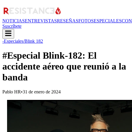
NOTICIAS
ENTREVISTAS
RESEÑAS
FOTOS
ESPECIALES
CON
Suscríbete
-Especiales
/Blink 182
#Especial Blink-182: El
accidente aéreo que reunió a la
banda
Pablo HR
•
31 de enero de 2024