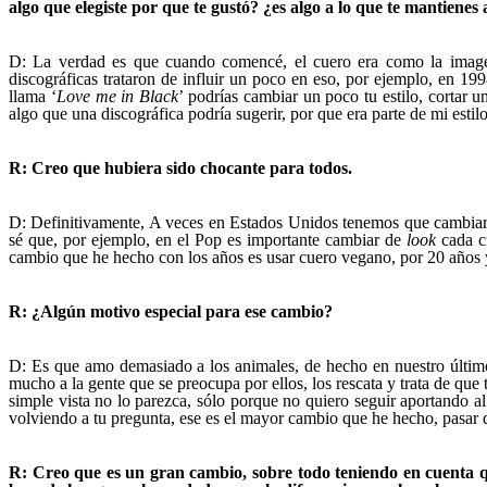
algo que elegiste por que te gustó? ¿es algo a lo que te mantiene
D: La verdad es que cuando comencé, el cuero era como la image
discográficas trataron de influir un poco en eso, por ejemplo, en 1
llama ‘
Love me in Black
’ podrías cambiar un poco tu estilo, cortar
algo que una discográfica podría sugerir, por que era parte de mi estilo
R: Creo que hubiera sido chocante para todos.
D: Definitivamente, A veces en Estados Unidos tenemos que cambiar 
sé que, por ejemplo, en el Pop es importante cambiar de
look
cada c
cambio que he hecho con los años es usar cuero vegano, por 20 años 
R: ¿Algún motivo especial para ese cambio?
D: Es que amo demasiado a los animales, de hecho en nuestro últim
mucho a la gente que se preocupa por ellos, los rescata y trata de qu
simple vista no lo parezca, sólo porque no quiero seguir aportando a
volviendo a tu pregunta, ese es el mayor cambio que he hecho, pasar 
R: Creo que es un gran cambio, sobre todo teniendo en cuenta 