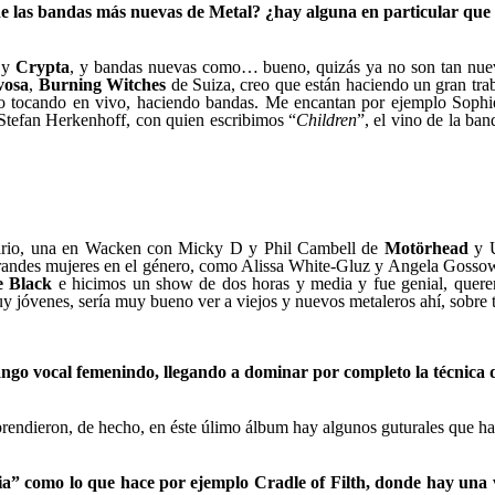
de las bandas más nuevas de Metal? ¿hay alguna en particular que 
y
Crypta
, y bandas nuevas como… bueno, quizás ya no son tan nu
vosa
,
Burning Witches
de Suiza, creo que están haciendo un gran tr
o tocando en vivo, haciendo bandas. Me encantan por ejemplo Sophi
Stefan Herkenhoff, con quien escribimos “
Children
”, el vino de la ba
sario, una en Wacken con Micky D y Phil Cambell de
Motörhead
y U
grandes mujeres en el género, como Alissa White-Gluz
y Angela Gosso
e Black
e hicimos un show de dos horas y media y fue genial, quere
venes, sería muy bueno ver a viejos y nuevos metaleros ahí, sobre 
ango vocal femenindo, llegando a dominar por completo la técnica d
endieron, de hecho, en éste úlimo álbum hay algunos guturales que hac
tia” como lo que hace por ejemplo Cradle of Filth, donde hay una 