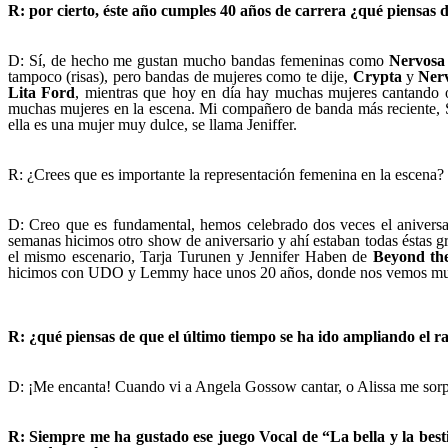
R: por cierto, éste año cumples 40 años de carrera ¿qué piensas 
D: Sí, de hecho me gustan mucho bandas femeninas como
Nervosa
tampoco (risas), pero bandas de mujeres como te dije,
Crypta
y
Ner
Lita Ford
, mientras que hoy en día hay muchas mujeres cantando 
muchas mujeres en la escena. Mi compañero de banda más reciente, 
ella es una mujer muy dulce, se llama Jeniffer.
R: ¿Crees que es importante la representación femenina en la escena?
D: Creo que es fundamental, hemos celebrado dos veces el aniver
semanas hicimos otro show de aniversario y ahí estaban todas éstas 
el mismo escenario, Tarja Turunen y Jennifer Haben de
Beyond th
hicimos con UDO y Lemmy hace unos 20 años, donde nos vemos muy jó
R: ¿qué piensas de que el último tiempo se ha ido ampliando el r
D: ¡Me encanta! Cuando vi a Angela Gossow cantar, o Alissa me sorpr
R: Siempre me ha gustado ese juego Vocal de “La bella y la bes