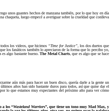
, tengo unos guantes hechos de manzana también, por lo que hoy en día
na chaqueta, luego empecé a averiguar sobre la crueldad que conlleva
, todos los videos, que hicimos
“Time for Justice”
, los dos duetos que
ue los fanáticos también lo apreciaron de la forma que lo percibo yo,
s es algo bastante bueno.
The Metal Charts
, que es algo que se hace
orzarme aún más para hacer un buen disco, quería darle a la gente un
últimos años han sido bastante duros para todos, así que quise dar el
 por lo que estamos muy expectantes del próximo año para ver cómo
 a los “
Wasteland Warrior
s”, que tiene un tono muy Mad Max, y
zando la voz los últimos años, otra vez, no quiero usar la palabra