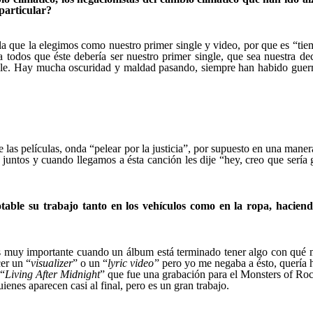
 particular?
 la que la elegimos como nuestro primer single y video, por que es “t
 todos que éste debería ser nuestro primer single, que sea nuestra dec
le. Hay mucha oscuridad y maldad pasando, siempre han habido guerras 
 las películas, onda “pelear por la justicia”, por supuesto en una maner
untos y cuando llegamos a ésta canción les dije “hey, creo que sería g
able su trabajo tanto en los vehículos como en la ropa, hacien
s muy importante cuando un álbum está terminado tener algo con qué mo
cer un “
visualizer
” o un “
lyric video
” pero yo me negaba a ésto, quería 
 “
Living After Midnight
” que fue una grabación para el Monsters of Roc
ienes aparecen casi al final, pero es un gran trabajo.