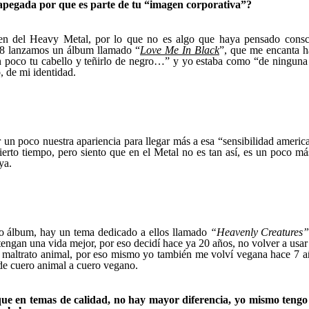
s apegada por que es parte de tu “imagen corporativa”?
n del Heavy Metal, por lo que no es algo que haya pensado consci
998 lanzamos un álbum llamado “
Love Me In Black
”, que me encanta ha
 un poco tu cabello y teñirlo de negro…” y yo estaba como “de ningun
, de mi identidad.
un poco nuestra apariencia para llegar más a esa “sensibilidad americ
ierto tiempo, pero siento que en el Metal no es tan así, es un poco má
ya.
o álbum, hay un tema dedicado a ellos llamado
“Heavenly Creatures
e tengan una vida mejor, por eso decidí hace ya 20 años, no volver a us
l maltrato animal, por eso mismo yo también me volví vegana hace 7 añ
de cuero animal a cuero vegano.
que en temas de calidad, no hay mayor diferencia, yo mismo tengo