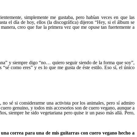
entemente, simplemente me gustaba, pero habían veces en que las
sta el día de hoy, ellos (la discográfica) dijeron “Hey, si el álbum se
a manera, creo que fue la primera vez que me opuse tan fuertemente a
ana” y siempre digo “no… quiero seguir siendo de la forma que soy”,
s “sé como eres” y es lo que me gusta de éste estilo. Eso sí, el único
”
, no sé si considerarme una activista por los animales, pero sí admiro
ar cuero genuino, y todos mis accesorios son de cuero vegano, aunque a
os, siempre he sido vegetariana pero quise ir un paso más allá. Pero,
 una correa para una de mis guitarras con cuero vegano hecho a