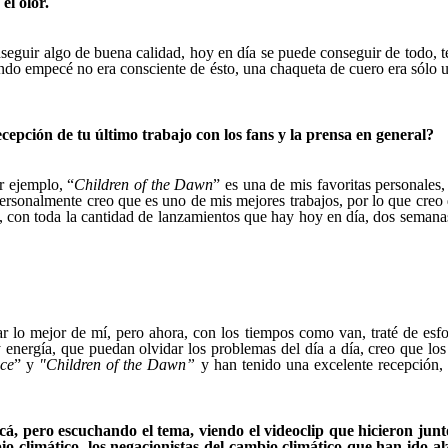
el olor.
conseguir algo de buena calidad, hoy en día se puede conseguir de todo
do empecé no era consciente de ésto, una chaqueta de cuero era sólo u
epción de tu último trabajo con los fans y la prensa en general?
r ejemplo, “
Children of the Dawn
” es una de mis favoritas personales
rsonalmente creo que es uno de mis mejores trabajos, por lo que creo q
con toda la cantidad de lanzamientos que hay hoy en día, dos semana
r lo mejor de mí, pero ahora, con los tiempos como van, traté de esf
 energía, que puedan olvidar los problemas del día a día, creo que los 
ice
” y
"Children of the Dawn”
y han tenido una excelente recepción,
cá, pero escuchando el tema, viendo el videoclip que hicieron junto
o climático, los negacionistas del cambio climático que han ido al