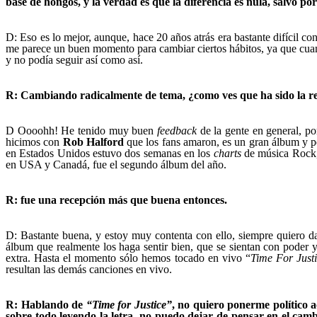
base de hongos, y la verdad es que la diferencia es nula, salvo por 
D: Eso es lo mejor, aunque, hace 20 años atrás era bastante difícil 
me parece un buen momento para cambiar ciertos hábitos, ya que cuan
y no podía seguir así como así.
R: Cambiando radicalmente de tema, ¿como ves que ha sido la rec
D Oooohh! He tenido muy buen
feedback
de la gente en general, po
hicimos con
Rob Halford
que los fans amaron, es un gran álbum y pe
en Estados Unidos estuvo dos semanas en los
charts
de música Rock, 
en USA y Canadá, fue el segundo álbum del año.
R: fue una recepción más que buena entonces.
D: Bastante buena, y estoy muy contenta con ello, siempre quiero da
álbum que realmente los haga sentir bien, que se sientan con poder y
extra. Hasta el momento sólo hemos tocado en vivo “
Time For Just
resultan las demás canciones en vivo.
R: Hablando de
“Time for Justice”
, no quiero ponerme político a
sobre todo leyendo la letra, no puedo dejar de pensar en el cambi