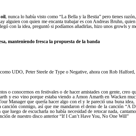
oil
, nunca lo había visto como “La Bella y la Bestia” pero tienes razón,
 hay alguien con quien me encanta trabajar es con Andreas Bruhn, quien
legó con la idea, preguntó si podíamos añadirlas, hizo unos growls y me
esa, manteniendo fresca la propuesta de la banda
s como UDO, Peter Steele de Type o Negative, ahora con Rob Halford, a
ntos o conocernos en festivales o de hacer amistades con gente, creo q
rth y eso vino porque estaba viendo a Amon Amarth en Wacken muchos
our Manager que quería hacer algo con el y le pareció una buna idea, 
a canción conmigo, así que me mandaron el demo de la canción “A Dre
 que luego de escucharla no había necesidad de retocar nada, cantamos
 canción de nuestro disco anterior “If I Can’t Have You, No One Will”