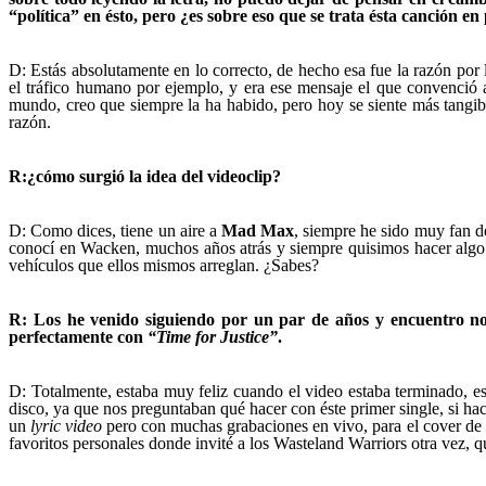
“política” en ésto, pero ¿es sobre eso que se trata ésta canción en
D: Estás absolutamente en lo correcto, de hecho esa fue la razón por
el tráfico humano por ejemplo, y era ese mensaje el que convenció a
mundo, creo que siempre la ha habido, pero hoy se siente más tangib
razón.
R:¿cómo surgió la idea del videoclip?
D: Como dices, tiene un aire a
Mad Max
, siempre he sido muy fan de
conocí en Wacken, muchos años atrás y siempre quisimos hacer algo j
vehículos que ellos mismos arreglan. ¿Sabes?
R: Los he venido siguiendo por un par de años y encuentro not
perfectamente con
“Time for Justice”
.
D: Totalmente, estaba muy feliz cuando el video estaba terminado, e
disco, ya que nos preguntaban qué hacer con éste primer single, si ha
un
lyric video
pero con muchas grabaciones en vivo, para el cover de
favoritos personales donde invité a los Wasteland Warriors otra vez, qu