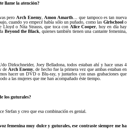
te llame la atención?
evas pero
Arch Enemy
,
Amon Amarth
… que tampoco es tan nueva
abajo, cuando yo empecé había sólo un puñado, como las
Girlschool
o
e Lloyd o Nita Strauss, que toca con
Alice Cooper
, hoy en día hay
nda
Beyond the Black
, quienes también tienen una cantante femenina,
do Dirkschneider, Joey Belladona, todos estaban ahí y hace unas 4
w de
Arch Enemy
, de hecho fue la primera vez que ambas estaban en
mos hacer un DVD o Blu-ray, y juntarlos con unas grabaciones que
todo a las mujeres que me han acompañado éste tiempo.
e los guturales?
e Stefan y creo que esa combinación es genial.
voz femenina muy dulce y guturales, ese contraste siempre me ha