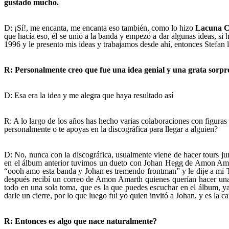
gustado mucho.
D: ¡Sí!, me encanta, me encanta eso también, como lo hizo
Lacuna C
que hacía eso, él se unió a la banda y empezó a dar algunas ideas, si
1996 y le presento mis ideas y trabajamos desde ahí, entonces Stefan l
R: Personalmente creo que fue una idea genial y una grata sorpr
D: Esa era la idea y me alegra que haya resultado así
R: A lo largo de los años has hecho varias colaboraciones con figura
personalmente o te apoyas en la discográfica para llegar a alguien?
D: No, nunca con la discográfica, usualmente viene de hacer tours ju
en el álbum anterior tuvimos un dueto con Johan Hegg de Amon Ama
“oooh amo esta banda y Johan es tremendo frontman” y le dije a mi T
después recibí un correo de Amon Amarth quienes querían hacer un
todo en una sola toma, que es la que puedes escuchar en el álbum, ya
darle un cierre, por lo que luego fui yo quien invitó a Johan, y es la
R: Entonces es algo que nace naturalmente?