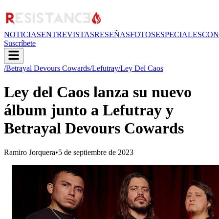
NOTICIAS
ENTREVISTAS
RESEÑAS
FOTOS
ESPECIALES
CON
Suscríbete
/Betrayal Devours Cowards
/Lefutray
/Ley Del Caos
Ley del Caos lanza su nuevo
álbum junto a Lefutray y
Betrayal Devours Cowards
Ramiro Jorquera
•
5 de septiembre de 2023