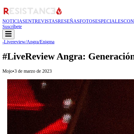
NOTICIAS
ENTREVISTAS
RESEÑAS
FOTOS
ESPECIALES
CON
Suscríbete
-Livereview
/Angra
/Enigma
#LiveReview Angra: Generación
Mojo
•
3 de marzo de 2023