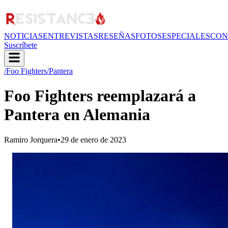
NOTICIAS
ENTREVISTAS
RESEÑAS
FOTOS
ESPECIALES
CON
Suscríbete
/Foo Fighters
/Pantera
Foo Fighters reemplazará a
Pantera en Alemania
Ramiro Jorquera
•
29 de enero de 2023