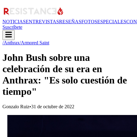
NOTICIAS
ENTREVISTAS
RESEÑAS
FOTOS
ESPECIALES
CON
Suscríbete
/Anthrax
/Armored Saint
John Bush sobre una
celebración de su era en
Anthrax: "Es solo cuestión de
tiempo"
Gonzalo Ruiz
•
31 de octubre de 2022