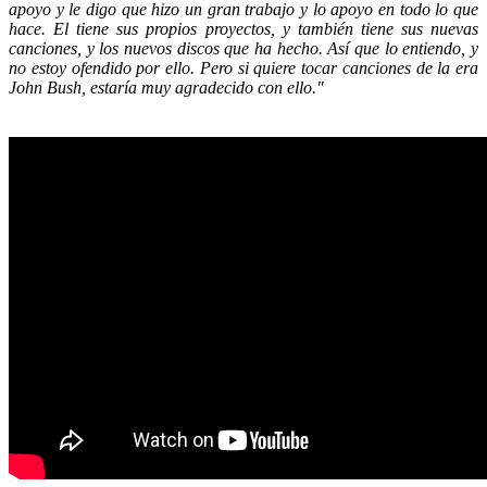
apoyo y le digo que hizo un gran trabajo y lo apoyo en todo lo que
hace. El tiene sus propios proyectos, y también tiene sus nuevas
canciones, y los nuevos discos que ha hecho. Así que lo entiendo, y
no estoy ofendido por ello. Pero si quiere tocar canciones de la era
John Bush, estaría muy agradecido con ello."