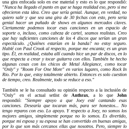
una gira enfocada solo en ese material y esto es lo que respondió:
"
Nunca ha llegado el punto en que se haga realidad eso, pero si me
ofrecieron esta idea. Creo que sería genial. Aunque, en verdad, no
quiero salir y que sea una gira de 30 fechas con esto, pero seria
genial hacer un puñado de shows en algunos mercados claves.
Ciertamente podemos tocar esas canciones en un espacio de
soporte o, incluso, como cabeza de cartel, seamos realistas. Creo
que hay suficientes canciones de los 4 discos que serían un gran
espectáculo. ¿Quiénes estarían en la banda? no estoy seguro.
Hablé con Paul Crook al respecto, porque me encanta; es un gran
tipo. Él, en realidad, estaba allí cuando hice un par de discos, en lo
que respecta a crear y tocar guitarra con ellos. También he hecho
algunas cosas con los chicos de Metal Allegiance, como tocar
"Only" y "Room For One More" en varios lugares, como Rock In
Rio. Por lo que, estoy totalmente abierto. Entonces es solo cuestion
de tiempo, creo. Realmente, todo se reduce a eso."
También se le ha consultado su opinión respecto a la inclusión de
"Only" en el actual setlist de
Anthrax
, a lo que
John
respondió:
"Siempre apoyo a que Joey esté cantando esas
canciones. Desearía que tocaran más, para ser honestos... No
tengo reparos con eso. Lo apoyo. Y respecto a Joey, no somos los
mejores amigos, simplemente porque no lo somos. Es divertido,
porque mi esposa y su esposa se han convertido en buenas amigas,
por lo que son más cercanos ellas que nosotros. Pero, siempre lo