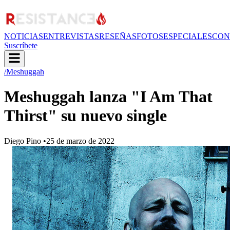
NOTICIAS
ENTREVISTAS
RESEÑAS
FOTOS
ESPECIALES
CON
Suscríbete
/Meshuggah
Meshuggah lanza "I Am That
Thirst" su nuevo single
Diego Pino
•
25 de marzo de 2022