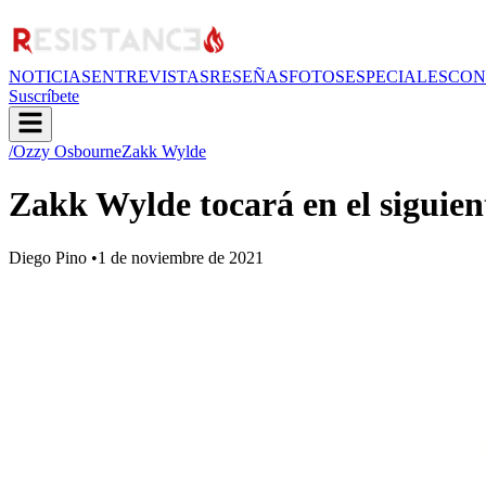
NOTICIAS
ENTREVISTAS
RESEÑAS
FOTOS
ESPECIALES
CON
Suscríbete
/Ozzy Osbourne
Zakk Wylde
Zakk Wylde tocará en el siguie
Diego Pino
•
1 de noviembre de 2021