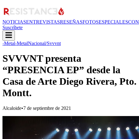
NOTICIAS
ENTREVISTAS
RESEÑAS
FOTOS
ESPECIALES
CON
Suscríbete
-Metal
-MetalNacional
/Svvvnt
SVVVNT presenta
“PRESENCIA EP” desde la
Casa de Arte Diego Rivera, Pto.
Montt.
Alcaloide
•
7 de septiembre de 2021