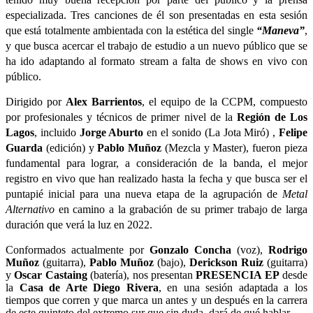
especializada. Tres canciones de él son presentadas en esta sesión 
que está totalmente ambientada con la estética del single 
“Maneva”
, 
y que busca acercar el trabajo de estudio a un nuevo público que se 
ha ido adaptando al formato stream a falta de shows en vivo con 
público.
Dirigido por 
Alex Barrientos
, el equipo de la CCPM, compuesto 
por profesionales y técnicos de primer nivel de la 
Región de Los 
Lagos
, incluido 
Jorge Aburto 
en el sonido (La Jota Miró) , 
Felipe 
Guarda 
(edición) y 
Pablo Muñoz
 (Mezcla y Master), fueron pieza 
fundamental para lograr, a consideración de la banda, el mejor 
registro en vivo que han realizado hasta la fecha y que busca ser el 
puntapié inicial para una nueva etapa de la agrupación de 
Metal 
Alternativo
 en camino a la grabación de su primer trabajo de larga 
duración que verá la luz en 2022.
Conformados actualmente por 
Gonzalo Concha
 (voz), 
Rodrigo 
Muñoz
 (guitarra), 
Pablo Muñoz
 (bajo), 
Derickson Ruiz
 (guitarra) 
y 
Oscar Castaing 
(batería), nos presentan 
PRESENCIA EP
 desde 
la 
Casa de Arte Diego Rivera
, en una sesión adaptada a los 
tiempos que corren y que marca un antes y un después en la carrera 
de este quinteto del extremo sur que sin duda, dará de qué hablar.