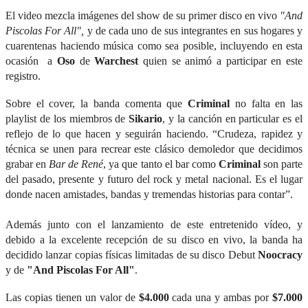
El video mezcla imágenes del show de su primer disco en vivo
 "And 
Piscolas For All", 
y de cada uno de sus integrantes en sus hogares y 
cuarentenas haciendo música como sea posible, incluyendo en esta 
ocasión  a 
Oso
 de 
Warchest 
quien se animó a participar en este 
registro.
Sobre el cover, la banda comenta que 
Criminal 
no falta en las 
playlist de los miembros de 
Sikario
, y la canción en particular es el 
reflejo de lo que hacen y seguirán haciendo. “Crudeza, rapidez y 
técnica se unen para recrear este clásico demoledor que decidimos 
grabar en 
Bar de René
, ya que tanto el bar como 
Criminal
 son parte 
del pasado, presente y futuro del rock y metal nacional. Es el lugar 
donde nacen amistades, bandas y tremendas historias para contar”.
Además junto con el lanzamiento de este entretenido vídeo, y 
debido a la excelente recepción de su disco en vivo, la banda ha 
decidido lanzar copias físicas limitadas de su disco Debut 
Noocracy
y de 
"And Piscolas For All"
.
Las copias tienen un valor de 
$4.000 
cada una y ambas por 
$7.000