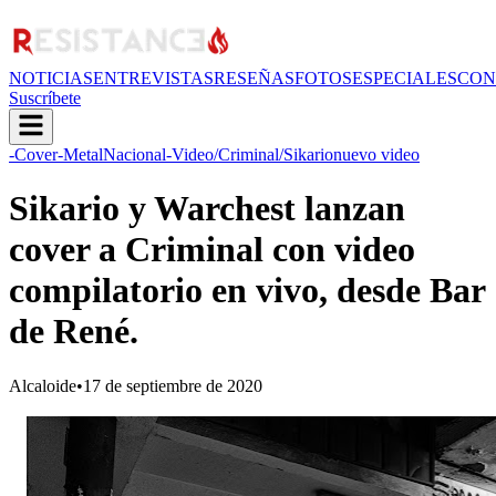
NOTICIAS
ENTREVISTAS
RESEÑAS
FOTOS
ESPECIALES
CON
Suscríbete
-Cover
-MetalNacional
-Video
/Criminal
/Sikario
nuevo video
Sikario y Warchest lanzan
cover a Criminal con video
compilatorio en vivo, desde Bar
de René.
Alcaloide
•
17 de septiembre de 2020