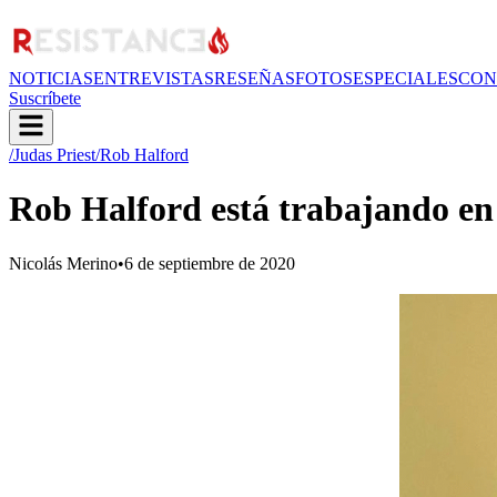
NOTICIAS
ENTREVISTAS
RESEÑAS
FOTOS
ESPECIALES
CON
Suscríbete
/Judas Priest
/Rob Halford
Rob Halford está trabajando en u
Nicolás Merino
•
6 de septiembre de 2020