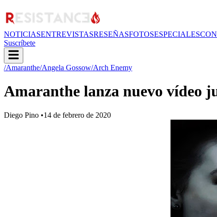
NOTICIAS
ENTREVISTAS
RESEÑAS
FOTOS
ESPECIALES
CON
Suscríbete
/Amaranthe
/Angela Gossow
/Arch Enemy
Amaranthe lanza nuevo vídeo j
Diego Pino
•
14 de febrero de 2020