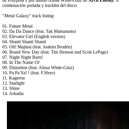
de Polyphia y por último Alissa White-Gluz de
Arch Enemy.
A
continuación portada y tracklist del disco:
"Metal Galaxy" track listing:
01. Future Metal
02. Da Da Dance (feat. Tak Matsumoto)
03. Elevator Girl (English version)
04. Shanti Shanti Shanti
05. Oh! Majinai (feat. Joakim Brodén)
06. Brand New Day (feat. Tim Henson and Scott LePage)
07. Night Night Burn!
08. In The Name Of
09. Distortion (feat. Alissa White-Gluz)
10. Pa Pa Ya! ! (feat. F.Hero)
11. Kagerou
12. Starlight
13. Shine
14. Arkadia