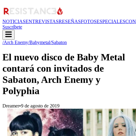
NOTICIAS
ENTREVISTAS
RESEÑAS
FOTOS
ESPECIALES
CON
Suscríbete
/Arch Enemy
/Babymetal
/Sabaton
El nuevo disco de Baby Metal
contará con invitados de
Sabaton, Arch Enemy y
Polyphia
Dreamer
•
9 de agosto de 2019