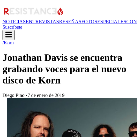
NOTICIAS
ENTREVISTAS
RESEÑAS
FOTOS
ESPECIALES
CON
Suscríbete
/Korn
Jonathan Davis se encuentra
grabando voces para el nuevo
disco de Korn
Diego Pino
•
7 de enero de 2019