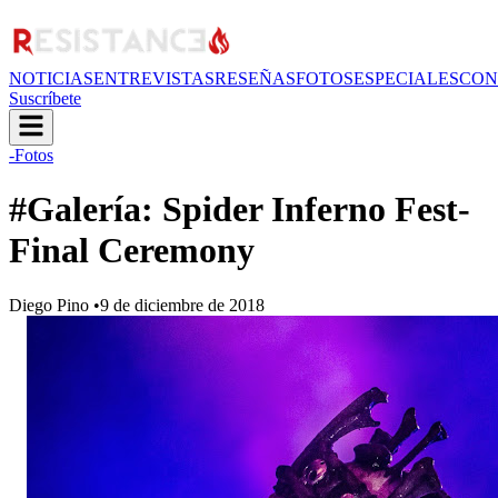
NOTICIAS
ENTREVISTAS
RESEÑAS
FOTOS
ESPECIALES
CON
Suscríbete
-Fotos
#Galería: Spider Inferno Fest-
Final Ceremony
Diego Pino
•
9 de diciembre de 2018