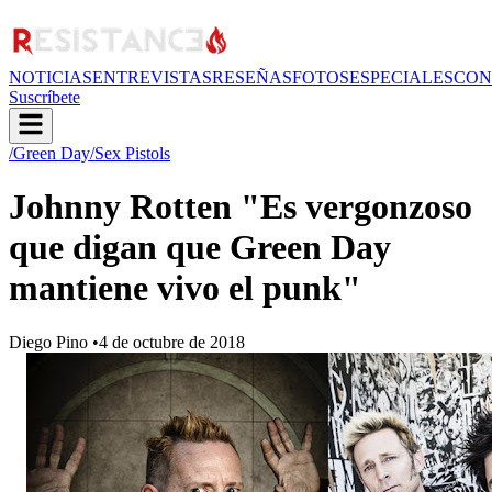
NOTICIAS
ENTREVISTAS
RESEÑAS
FOTOS
ESPECIALES
CON
Suscríbete
/Green Day
/Sex Pistols
Johnny Rotten "Es vergonzoso
que digan que Green Day
mantiene vivo el punk"
Diego Pino
•
4 de octubre de 2018