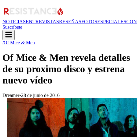
NOTICIAS
ENTREVISTAS
RESEÑAS
FOTOS
ESPECIALES
CON
Suscríbete
/Of Mice & Men
Of Mice & Men revela detalles
de su proximo disco y estrena
nuevo vídeo
Dreamer
•
28 de junio de 2016